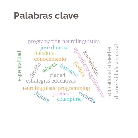
Palabras clave
programación neurolingüística
discursividade ancestral
josé donoso
aprendizaje significativo
educational strategies
knowledge.
literatura
espectralidad
conocimiento
poética
saberes
derrida
literature
ciudad
estrategias educativas
neurolinguistic programming
chiñura
revuelta
poetics
champuria