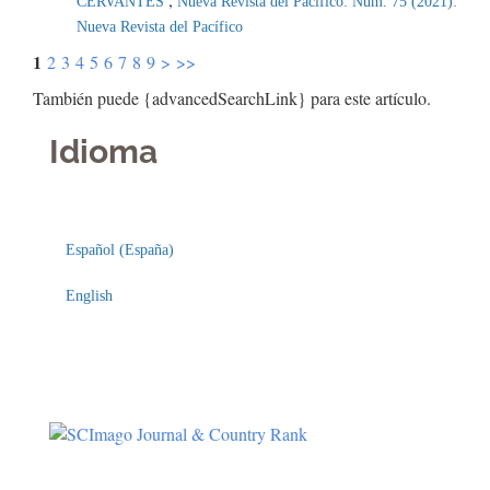
CERVANTES
Nueva Revista del Pacífico: Núm. 75 (2021):
Nueva Revista del Pacífico
1
2
3
4
5
6
7
8
9
>
>>
También puede {advancedSearchLink} para este artículo.
Idioma
Indexaciones
Licencia
Español (España)
English