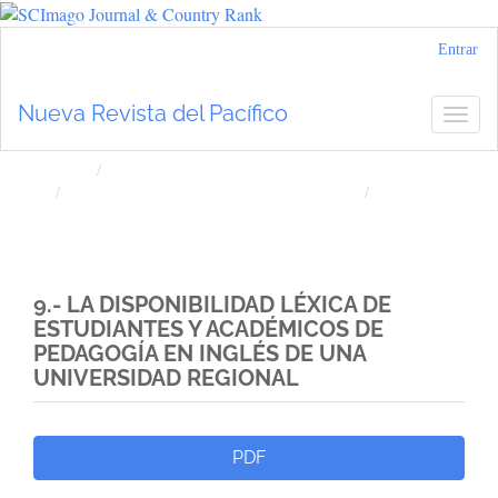
Navegación
Entrar
principal
Contenido
Nueva Revista del Pacífico
Togg
principal
navig
Barra
lateral
Inicio
Archivos
Núm. 78 (2023): Nueva Revista del Pacífico
Artículos
9.- LA DISPONIBILIDAD LÉXICA DE
ESTUDIANTES Y ACADÉMICOS DE
PEDAGOGÍA EN INGLÉS DE UNA
UNIVERSIDAD REGIONAL
Barra
PDF
lateral