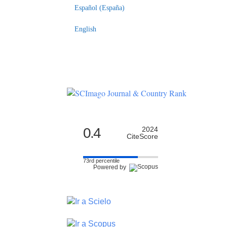
Indexaciones
Licencia
Español (España)
English
0.4
2024
CiteScore
73rd percentile
Powered by