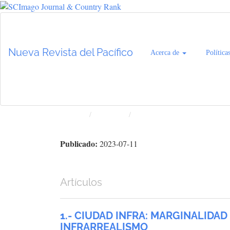
Navegación
principal
Contenido
Nueva Revista del Pacífico
Acerca de
Política
principal
Barra
lateral
Inicio
Archivos
Núm. 78 (2023): Nueva Revista 
Publicado:
2023-07-11
Artículos
1.- CIUDAD INFRA: MARGINALIDAD
INFRARREALISMO