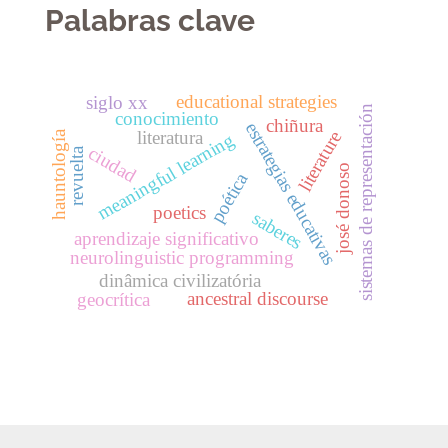
Palabras clave
educational strategies
siglo xx
sistemas de representación
conocimiento
chiñura
estrategias educativas
literatura
literature
hauntología
meaningful learning
ciudad
revuelta
josé donoso
poética
poetics
saberes
aprendizaje significativo
neurolinguistic programming
dinâmica civilizatória
ancestral discourse
geocrítica