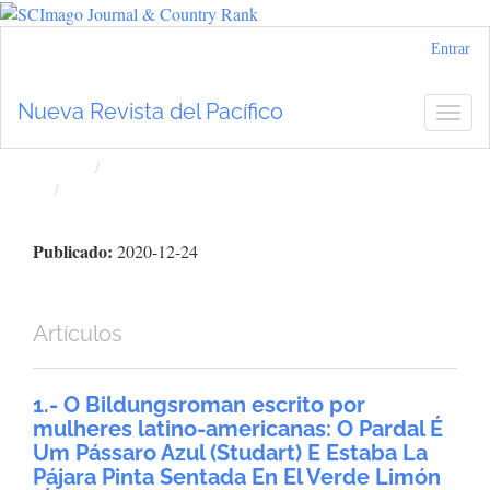
Navegación
Entrar
principal
Contenido
Nueva Revista del Pacífico
Togg
principal
navig
Barra
lateral
Inicio
Archivos
Núm. 73 (2020): Nueva Revista del Pacífico
Publicado:
2020-12-24
Artículos
1.- O Bildungsroman escrito por
mulheres latino-americanas: O Pardal É
Um Pássaro Azul (Studart) E Estaba La
Pájara Pinta Sentada En El Verde Limón