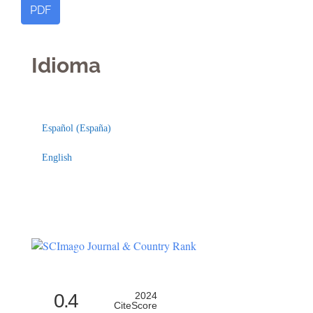
PDF
Idioma
Indexaciones
Licencia
Español (España)
English
0.4
2024
CiteScore