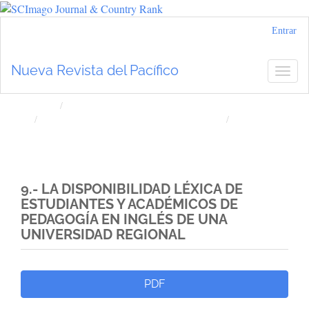
Navegación
Entrar
principal
Contenido
Nueva Revista del Pacífico
Togg
principal
navig
Barra
lateral
Inicio
Archivos
Núm. 78 (2023): Nueva Revista del Pacífico
Artículos
9.- LA DISPONIBILIDAD LÉXICA DE
ESTUDIANTES Y ACADÉMICOS DE
PEDAGOGÍA EN INGLÉS DE UNA
UNIVERSIDAD REGIONAL
Barra
PDF
lateral