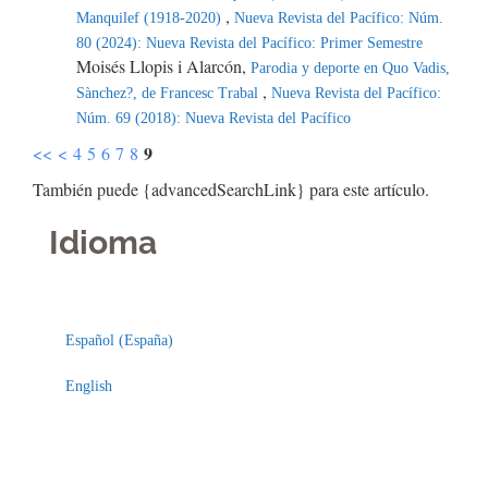
,
Manquilef (1918-2020)
Nueva Revista del Pacífico: Núm.
80 (2024): Nueva Revista del Pacífico: Primer Semestre
Moisés Llopis i Alarcón,
Parodia y deporte en Quo Vadis,
,
Sànchez?, de Francesc Trabal
Nueva Revista del Pacífico:
Núm. 69 (2018): Nueva Revista del Pacífico
9
<<
<
4
5
6
7
8
También puede {advancedSearchLink} para este artículo.
Idioma
Indexaciones
Licencia
Español (España)
English