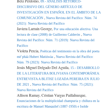
Bexi Perdomo,
09.- ANÁLISIS RETÓRICO-
DISCURSIVO DEL GÉNERO ARTÍCULO DE
INVESTIGACIÓN EN ESPAÑOL EN EL ÁMBITO DE LA
,
COMUNICACIÓN
Nueva Revista del Pacífico: Núm. 74
(2021): Nueva Revista del Pacífico
Javiera Larraín George,
Por una educación afectiva. Una
,
lectura de clase (2008) de Guillermo Calderón
Nueva
Revista del Pacífico: Núm. 71 (2019): Nueva Revista del
Pacífico
Violeta Percia,
Poéticas del testimonio en la obra del poeta
,
mè’phàà Hubert Matiúwàa
Nueva Revista del Pacífico:
Núm. 79 (2023): Nueva Revista del Pacífico
Jesús Miguel Delgado Del Aguila,
15.- DESARROLLO
DE LA LITERATURA BOLIVIANA CONTEMPORÁNEA:
ENTREVISTA A BLITHZ LOZADA PEREIRA EN JULIO
,
DE 2021
Nueva Revista del Pacífico: Núm. 75 (2021):
Nueva Revista del Pacífico
Allison Ramay, Cristian Vargas Paillahueque,
Enunciaciones de la multiplicidad champuria y chiñura en la
escritura de Manuel Manquilef (1887-1950) e Isolde