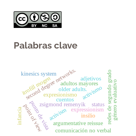
Palabras clave
second degree networks.
redes de segundo grado
kinesics system
itrofill mogen
adjetivos
género evaluativo
adultos mayores
activismo
older adults.
expresionismo
cuentos
punto de vista
zsigmond remenyik
status
point of view
expressionism
activism
infancia
insilio
argumentative reissue
comunicación no verbal