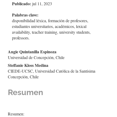
Publicado:
jul 11, 2023
del
artículo
Palabras clave:
disponibilidad léxica, formación de profesores,
estudiantes universitarios, académicos, lexical
availability, teacher training, university students,
professors.
Contenido
Angie Quintanilla Espinoza
Universidad de Concepción, Chile
principal
Steffanie Kloss Medina
del
CIEDE-UCSC, Universidad Católica de la Santísima
Concepción, Chile
artículo
Resumen
Resumen: