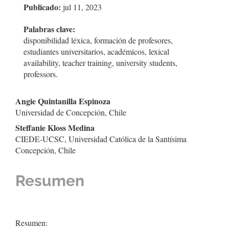
Publicado:
jul 11, 2023
del
artículo
Palabras clave:
disponibilidad léxica, formación de profesores,
estudiantes universitarios, académicos, lexical
availability, teacher training, university students,
professors.
Contenido
Angie Quintanilla Espinoza
Universidad de Concepción, Chile
principal
Steffanie Kloss Medina
del
CIEDE-UCSC, Universidad Católica de la Santísima
Concepción, Chile
artículo
Resumen
Resumen: