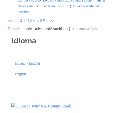
DE LA ORGANIZACIÓN MAPUZUGULETUAIÑ
Nueva
Revista del Pacífico: Núm. 74 (2021): Nueva Revista del
Pacífico
4
<<
<
1
2
3
5
6
7
8
9
>
>>
También puede {advancedSearchLink} para este artículo.
Idioma
Indexaciones
Licencia
Español (España)
English