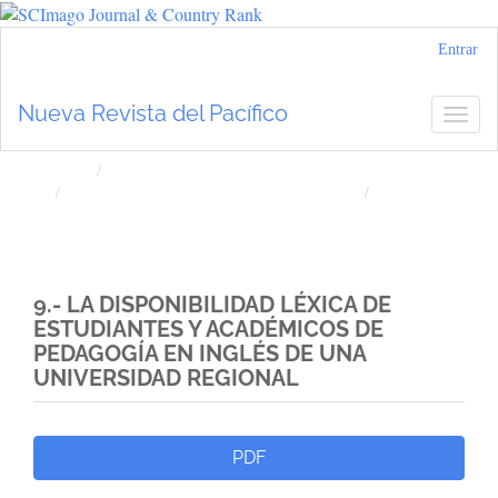
Navegación
Entrar
principal
Contenido
Nueva Revista del Pacífico
Togg
principal
navig
Barra
lateral
Inicio
Archivos
Núm. 78 (2023): Nueva Revista del Pacífico
Artículos
9.- LA DISPONIBILIDAD LÉXICA DE
ESTUDIANTES Y ACADÉMICOS DE
PEDAGOGÍA EN INGLÉS DE UNA
UNIVERSIDAD REGIONAL
Barra
PDF
lateral