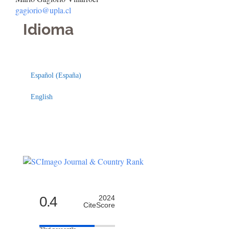
gagiorio@upla.cl
Idioma
Indexaciones
Licencia
Español (España)
English
0.4
2024
CiteScore