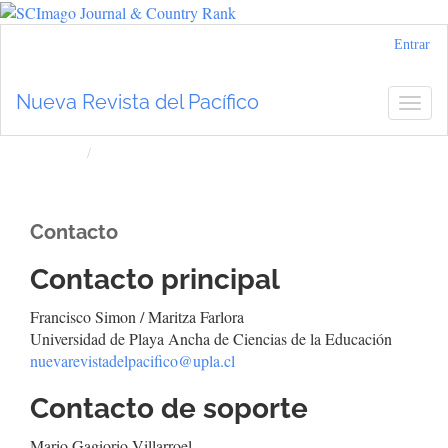
Navegación
Entrar
principal
Contenido
Nueva Revista del Pacífico
Togg
principal
navig
Barra
lateral
Inicio
Contacto
Contacto
Contacto principal
Francisco Simon / Maritza Farlora
Universidad de Playa Ancha de Ciencias de la Educación
nuevarevistadelpacifico@upla.cl
Contacto de soporte
Mario Gagiorio Villarroel