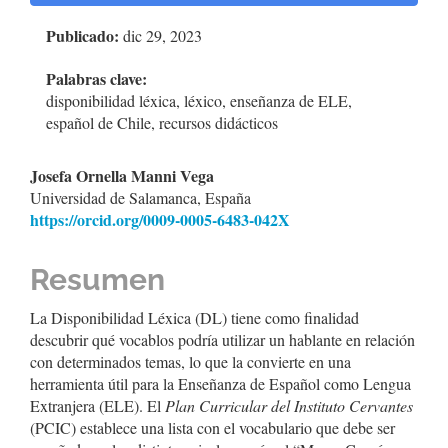
lateral
Publicado:
dic 29, 2023
del
artículo
Palabras clave:
disponibilidad léxica, léxico, enseñanza de ELE,
español de Chile, recursos didácticos
Contenido
Josefa Ornella Manni Vega
Universidad de Salamanca, España
principal
https://orcid.org/0009-0005-6483-042X
del
artículo
Resumen
La Disponibilidad Léxica (DL) tiene como finalidad
descubrir qué vocablos podría utilizar un hablante en relación
con determinados temas, lo que la convierte en una
herramienta útil para la Enseñanza de Español como Lengua
Extranjera (ELE). El
Plan Curricular del Instituto Cervantes
(PCIC) establece una lista con el vocabulario que debe ser