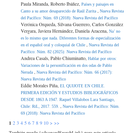
Paula Miranda, Roberto Ibáñez,
Países y paisajes en
,
Canto a su amor desaparecido de Raúl Zurita
Nueva Revista
del Pacífico: Núm. 69 (2018): Nueva Revista del Pacífico
Verónica Orqueda, Silvana Guerrero, Carlos González
Vergara, Javiera Hernández, Daniela Aracena,
Na’ no
es lo mismo que nada. Diferentes formas de especialización
,
en el español oral y coloquial de Chile
Nueva Revista del
Pacífico: Núm. 82 (2025): Nueva Revista del Pacífico
Andrea Casals, Pablo Chiuminatto,
Hablar por otros:
Variaciones de la personificación en dos odas de Pablo
,
Neruda
Nueva Revista del Pacífico: Núm. 66 (2017):
Nueva Revista del Pacífico
Eddie Morales Piña,
EL QUIJOTE EN CHILE.
PRIMERA EDICIÓN Y ESTUDIOS BIBLIOGRÁFICOS
DESDE 1863 A 1947. Raquel Villalobos Lara Santiago,
,
Chile: RiL, 2017. 559.
Nueva Revista del Pacífico: Núm.
69 (2018): Nueva Revista del Pacífico
1
2
3
4
5
6
7
8
9
10
>
>>
También puede {advancedSearchLink} para este artículo.