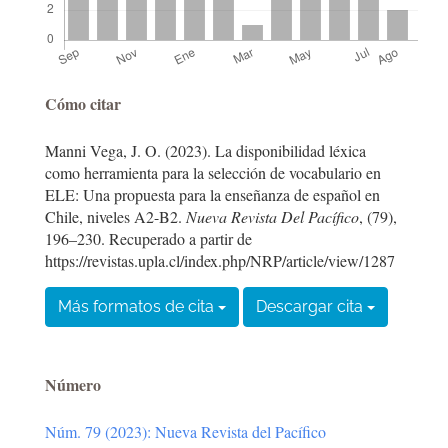
Detalles
Cómo citar
del
Manni Vega, J. O. (2023). La disponibilidad léxica
artículo
como herramienta para la selección de vocabulario en
ELE: Una propuesta para la enseñanza de español en
Chile, niveles A2-B2.
Nueva Revista Del Pacífico
, (79),
196–230. Recuperado a partir de
https://revistas.upla.cl/index.php/NRP/article/view/1287
Más formatos de cita
Descargar cita
Número
Núm. 79 (2023): Nueva Revista del Pacífico