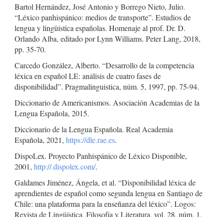
Bartol Hernández, José Antonio y Borrego Nieto, Julio.
“Léxico panhispánico: medios de transporte”. Estudios de
lengua y lingüística españolas. Homenaje al prof. Dr. D.
Orlando Alba, editado por Lynn Williams. Peter Lang, 2018,
pp. 35-70.
Carcedo González, Alberto. “Desarrollo de la competencia
léxica en español LE: análisis de cuatro fases de
disponibilidad”. Pragmalinguistica, núm. 5, 1997, pp. 75-94.
Diccionario de Americanismos. Asociación Academias de la
Lengua Española, 2015.
Diccionario de la Lengua Española. Real Academia
Española, 2021,
https://dle.rae.es
.
DispoLex. Proyecto Panhispánico de Léxico Disponible,
2001,
http://.dispolex.com/
.
Galdames Jiménez, Ángela, et al. “Disponibilidad léxica de
aprendientes de español como segunda lengua en Santiago de
Chile: una plataforma para la enseñanza del léxico”. Logos:
Revista de Lingüística, Filosofía y Literatura, vol. 28, núm. 1,