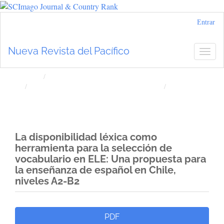
Navegación
Entrar
principal
Contenido
Nueva Revista del Pacífico
Togg
principal
navig
Barra
lateral
Inicio
Archivos
Núm. 79 (2023): Nueva Revista del Pacífico
Artículos
La disponibilidad léxica como
herramienta para la selección de
vocabulario en ELE: Una propuesta para
la enseñanza de español en Chile,
niveles A2-B2
Barra
PDF