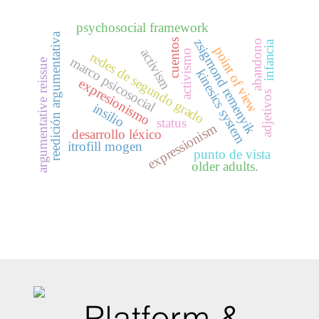
psychosocial framework
reedición argumentativa
zsigmond remenyik
cuentos
abandono
infancia
point of view
activism
activismo
redes de segundo grado
marco psicosocial
argumentative reissue
kinesics system
expresionismo
adjetivos
insilio
status
expressionism
desarrollo léxico
itrofill mogen
punto de vista
older adults.