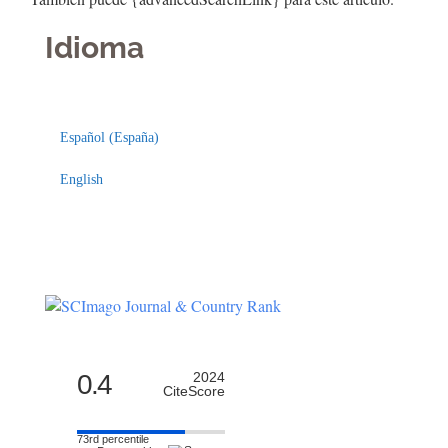
Idioma
Indexaciones
Licencia
Español (España)
English
0.4
2024
CiteScore
73rd percentile