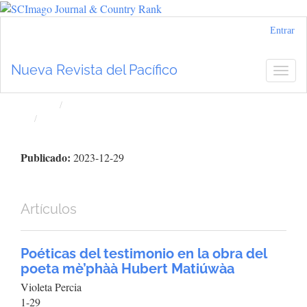
Navegación
Entrar
principal
Contenido
Nueva Revista del Pacífico
Togg
principal
navig
Barra
lateral
Inicio
Archivos
Núm. 79 (2023): Nueva Revista del Pacífico
Publicado:
2023-12-29
Artículos
Poéticas del testimonio en la obra del
poeta mè’phàà Hubert Matiúwàa
Violeta Percia
1-29