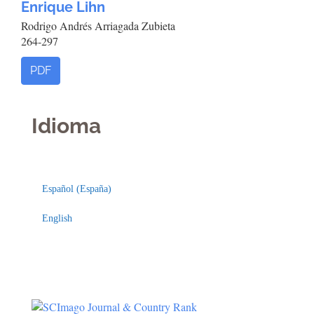
Enrique Lihn
Rodrigo Andrés Arriagada Zubieta
264-297
PDF
Idioma
Indexaciones
Licencia
Español (España)
English