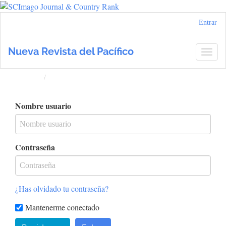
Navegación
Entrar
principal
Contenido
Nueva Revista del Pacífico
Togg
principal
navig
Barra
lateral
Inicio
Entrar
Nombre usuario
Contraseña
¿Has olvidado tu contraseña?
Mantenerme conectado