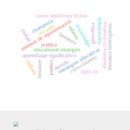
carlos sepúlveda leyton
champuria
hauntología
sistemas de representación
dinámica civilizadora
geocrítica
revuelta
literatura heterogénea
knowledge.
saberes
ciudad
literatura
poética
estrategias educativas
educational strategies
aprendizaje significativo
conocimiento
derrida
chiñura
literature
poetics
siglo xx