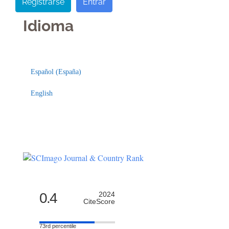
Registrarse
Entrar
Idioma
Indexaciones
Licencia
Español (España)
English
0.4
2024
CiteScore
73rd percentile