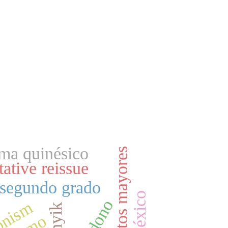
ema quinésico
adultos mayores
ative reissue
 segundo grado