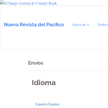
Navegación
principal
Contenido
Nueva Revista del Pacífico
Acerca de
Polític
principal
Barra
lateral
Envíos
Idioma
Indexaciones
Licencia
Español (España)