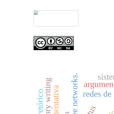
sist
explanatory writing
argument
redes de