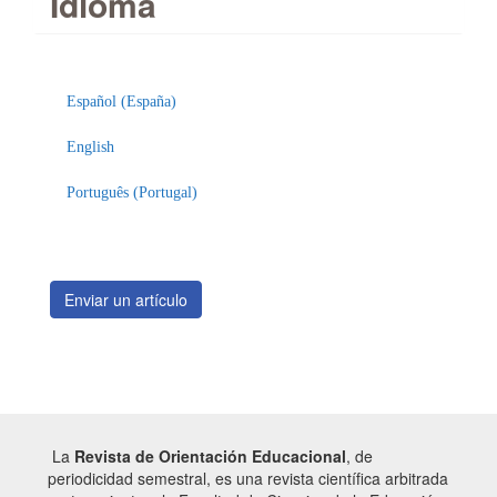
Idioma
Enviar
un
Español (España)
artículo
English
Português (Portugal)
Enviar un artículo
La
Revista de Orientación Educacional
, de
periodicidad semestral, es una revista científica arbitrada