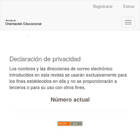
Navegación
Registrarse
Entrar
principal
Contenido
Toggl
principal
naviga
Barra
Inicio
Declaración de privacidad
lateral
Declaración de privacidad
Los nombres y las direcciones de correo electrónico
introducidos en esta revista se usarán exclusivamente para
los fines establecidos en ella y no se proporcionarán a
terceros o para su uso con otros fines.
Número actual