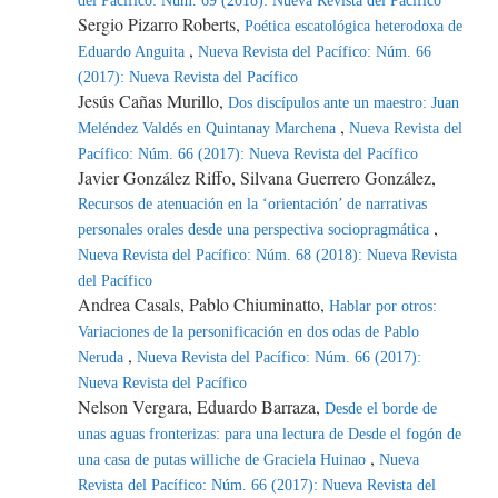
del Pacífico: Núm. 69 (2018): Nueva Revista del Pacífico
Sergio Pizarro Roberts,
Poética escatológica heterodoxa de
,
Eduardo Anguita
Nueva Revista del Pacífico: Núm. 66
(2017): Nueva Revista del Pacífico
Jesús Cañas Murillo,
Dos discípulos ante un maestro: Juan
,
Meléndez Valdés en Quintanay Marchena
Nueva Revista del
Pacífico: Núm. 66 (2017): Nueva Revista del Pacífico
Javier González Riffo, Silvana Guerrero González,
Recursos de atenuación en la ‘orientación’ de narrativas
,
personales orales desde una perspectiva sociopragmática
Nueva Revista del Pacífico: Núm. 68 (2018): Nueva Revista
del Pacífico
Andrea Casals, Pablo Chiuminatto,
Hablar por otros:
Variaciones de la personificación en dos odas de Pablo
,
Neruda
Nueva Revista del Pacífico: Núm. 66 (2017):
Nueva Revista del Pacífico
Nelson Vergara, Eduardo Barraza,
Desde el borde de
unas aguas fronterizas: para una lectura de Desde el fogón de
,
una casa de putas williche de Graciela Huinao
Nueva
Revista del Pacífico: Núm. 66 (2017): Nueva Revista del