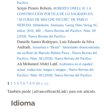
Pacífico
Sergio Pizarro Roberts,
ROBERTO ONELL H. LA
CONSTRUCCIÓN POÉTICA DE LO SAGRADO EN
“ALTURAS DE MACCHU PICCHU” DE PABLO
NERUDA. Hildesheim, Alemania: Georg Olms Verlag AG
,
editor, 2016, 400.
Nueva Revista del Pacífico: Núm. 69
(2018): Nueva Revista del Pacífico
Danielle Santos Rodrigues, Luiz Eduardo da Silva
Andrade,
Amazônia e “Brasil”: Identidades desencontradas
,
em ua:Brari de Marcelo Rubens Paiva
Nueva Revista del
Pacífico: Núm. 68 (2018): Nueva Revista del Pacífico
Ali Mohamed Abdel Latif,
Arabismos en el español
,
actual: traducción, lengua e imagen
Nueva Revista del
Pacífico: Núm. 69 (2018): Nueva Revista del Pacífico
1
2
3
4
5
6
7
8
9
10
>
>>
También puede {advancedSearchLink} para este artículo.
Idioma