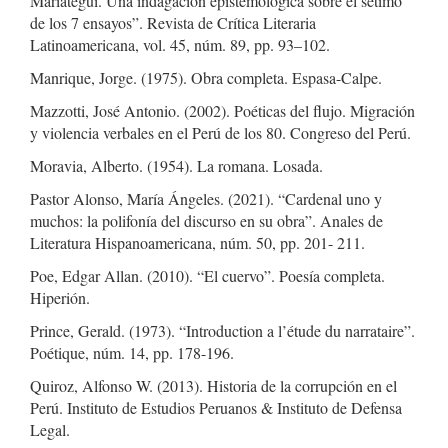
Mariátegui. Una indagación epistemológica sobre el sétimo
de los 7 ensayos”. Revista de Crítica Literaria
Latinoamericana, vol. 45, núm. 89, pp. 93–102.
Manrique, Jorge. (1975). Obra completa. Espasa-Calpe.
Mazzotti, José Antonio. (2002). Poéticas del flujo. Migración
y violencia verbales en el Perú de los 80. Congreso del Perú.
Moravia, Alberto. (1954). La romana. Losada.
Pastor Alonso, María Ángeles. (2021). “Cardenal uno y
muchos: la polifonía del discurso en su obra”. Anales de
Literatura Hispanoamericana, núm. 50, pp. 201- 211.
Poe, Edgar Allan. (2010). “El cuervo”. Poesía completa.
Hiperión.
Prince, Gerald. (1973). “Introduction a l’étude du narrataire”.
Poétique, núm. 14, pp. 178-196.
Quiroz, Alfonso W. (2013). Historia de la corrupción en el
Perú. Instituto de Estudios Peruanos & Instituto de Defensa
Legal.