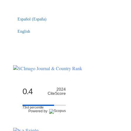
Indexaciones
Licencia
Español (España)
English
0.4
2024
CiteScore
73rd percentile
Powered by