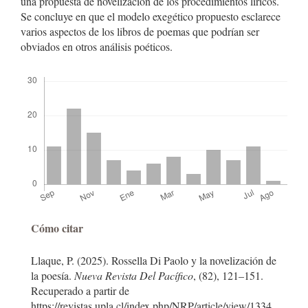
una propuesta de novelización de los procedimientos líricos.
Se concluye en que el modelo exegético propuesto esclarece
varios aspectos de los libros de poemas que podrían ser
obviados en otros análisis poéticos.
Descargas
Detalles
Cómo citar
del
Llaque, P. (2025). Rossella Di Paolo y la novelización de
artículo
la poesía.
Nueva Revista Del Pacífico
, (82), 121–151.
Recuperado a partir de
https://revistas.upla.cl/index.php/NRP/article/view/1334