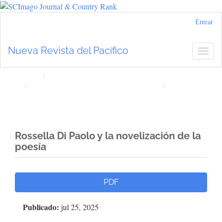
Navegación
Entrar
principal
Contenido
Nueva Revista del Pacífico
Togg
principal
navig
Barra
lateral
Inicio
Archivos
Núm. 82 (2025): Nueva Revista del Pacífico
Artículos
Rossella Di Paolo y la novelización de la
poesía
Barra
PDF
lateral
Publicado:
jul 25, 2025
del