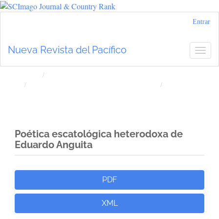
Navegación
Entrar
principal
Contenido
Nueva Revista del Pacífico
Togg
principal
navig
Barra
lateral
Inicio
Archivos
Núm. 66 (2017): Nueva Revista del Pacífico
Artículos
Poética escatológica heterodoxa de
Eduardo Anguita
Barra
PDF
lateral
XML
del