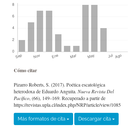
Descargas
Detalles
Cómo citar
del
Pizarro Roberts, S. (2017). Poética escatológica
artículo
heterodoxa de Eduardo Anguita.
Nueva Revista Del
Pacífico
, (66), 149–169. Recuperado a partir de
https://revistas.upla.cl/index.php/NRP/article/view/1085
Más formatos de cita
Descargar cita