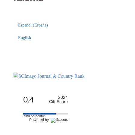
Indexaciones
Licencia
Español (España)
English
0.4
2024
CiteScore
73rd percentile
Powered by