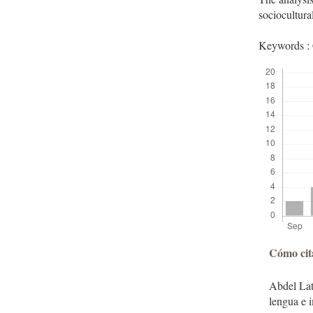
sociocultura
Keywords : C
Descargas
Detal
Cómo cit
del
Abdel Lat
artíc
lengua e 