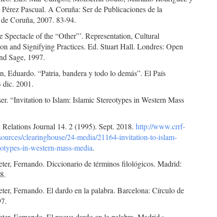
 Pérez Pascual. A Coruña: Ser de Publicaciones de la
 de Coruña, 2007. 83-94.
e Spectacle of the “Other”’. Representation, Cultural
on and Signifying Practices. Ed. Stuart Hall. Londres: Open
and Sage, 1997.
, Eduardo. “Patria, bandera y todo lo demás”. El País
 dic. 2001.
r. “Invitation to Islam: Islamic Stereotypes in Western Mass
l Relations Journal 14. 2 (1995). Sept. 2018.
http://www.crrf-
esources/clearinghouse/24-media/21164-invitation-to-islam-
reotypes-in-western-mass-media
.
ter, Fernando. Diccionario de términos filológicos. Madrid:
8.
ter, Fernando. El dardo en la palabra. Barcelona: Círculo de
97.
ter, Fernando. El nuevo dardo en la palabra. Madrid :