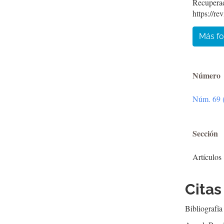
Recuperad
https://re
Más fo
Número
Núm. 69 (
Sección
Artículos
Citas
Bibliografía