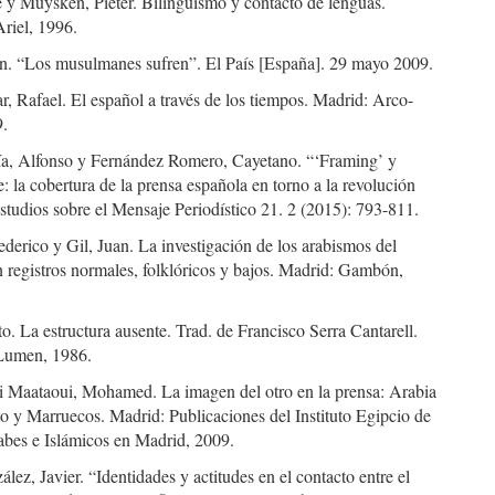
 y Muysken, Pieter. Bilingüismo y contacto de lenguas.
riel, 1996.
n. “Los musulmanes sufren”. El País [España]. 29 mayo 2009.
, Rafael. El español a través de los tiempos. Madrid: Arco-
9.
ía, Alfonso y Fernández Romero, Cayetano. “‘Framing’ y
 la cobertura de la prensa española en torno a la revolución
studios sobre el Mensaje Periodístico 21. 2 (2015): 793-811.
ederico y Gil, Juan. La investigación de los arabismos del
n registros normales, folklóricos y bajos. Madrid: Gambón,
. La estructura ausente. Trad. de Francisco Serra Cantarell.
Lumen, 1986.
 Maataoui, Mohamed. La imagen del otro en la prensa: Arabia
o y Marruecos. Madrid: Publicaciones del Instituto Egipcio de
abes e Islámicos en Madrid, 2009.
lez, Javier. “Identidades y actitudes en el contacto entre el