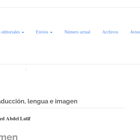
s editoriales
Envíos
Número actual
Archivos
Aviso
 del Pacífico
Artículos
raducción, lengua e imagen
enido
d Abdel Latif
ipal
men