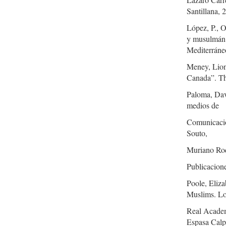
Santillana, 
López, P., 
y musulmán e
Mediterráne
Meney, Lione
Canada”. Th
Paloma, Dav
medios de
Comunicació
Souto,
Muriano Rod
Publicacion
Poole, Eliza
Muslims. Lon
Real Academ
Espasa Calp