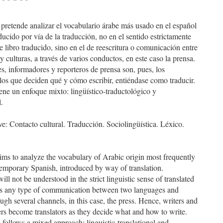
ulo
 pretende analizar el vocabulario árabe más usado en el español
oducido por vía de la traducción, no en el sentido estrictamente
de libro traducido, sino en el de reescritura o comunicación entre
y culturas, a través de varios conductos, en este caso la prensa.
es, informadores y reporteros de prensa son, pues, los
 los que deciden qué y cómo escribir, entiéndase como traducir.
tiene un enfoque mixto: lingüístico-traductológico y
l.
ve: Contacto cultural. Traducción. Sociolingüística. Léxico.
ims to analyze the vocabulary of Arabic origin most frequently
emporary Spanish, introduced by way of translation.
ill not be understood in the strict linguistic sense of translated
as any type of communication between two languages and
ough several channels, in this case, the press. Hence, writers and
ers become translators as they decide what and how to write.
 follows a mixed approach: linguistic-translational and