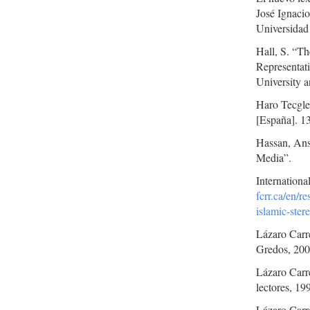
José Ignacio
Universidad
Hall, S. “Th
Representati
University 
Haro Tecglen
[España]. 13
Hassan, Anse
Media”.
Internationa
fcrr.ca/en/r
islamic-ste
Lázaro Carre
Gredos, 200
Lázaro Carre
lectores, 19
Lázaro Carre