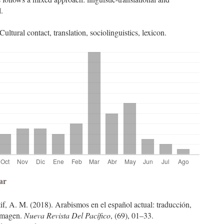
l.
ultural contact, translation, sociolinguistics, lexicon.
les
ar
if, A. M. (2018). Arabismos en el español actual: traducción,
ulo
imagen.
Nueva Revista Del Pacífico
, (69), 01–33.