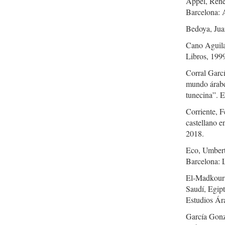
Appel, René
Barcelona: A
Bedoya, Jua
Cano Aguilar
Libros, 199
Corral Garc
mundo árabe:
tunecina”. E
Corriente, F
castellano e
2018.
Eco, Umberto
Barcelona: 
El-Madkouri
Saudí, Egipt
Estudios Ár
García Gonzá