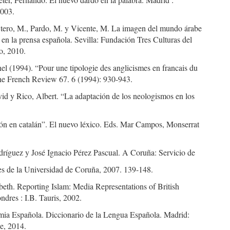
2003.
Otero, M., Pardo, M. y Vicente, M. La imagen del mundo árabe
n la prensa española. Sevilla: Fundación Tres Culturas del
o, 2010.
l (1994). “Pour une tipologie des anglicismes en francais du
e French Review 67. 6 (1994): 930-943.
id y Rico, Albert. “La adaptación de los neologismos en los
n en catalán”. El nuevo léxico. Eds. Mar Campos, Monserrat
ríguez y José Ignacio Pérez Pascual. A Coruña: Servicio de
es de la Universidad de Coruña, 2007. 139-148.
beth. Reporting Islam: Media Representations of British
dres : I.B. Tauris, 2002.
ia Española. Diccionario de la Lengua Española. Madrid:
e, 2014.