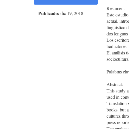
del
del
artículo
artíc
Resumen:
Publicado:
dic 19, 2018
Este estudio
actual, intr
lingüístico 
dos lenguas 
Los escritor
traductores,
El análisis 
sociocultura
Palabras cla
Abstract:
This study a
used in cont
Translation w
books, but 
cultures thr
press report
The analysis