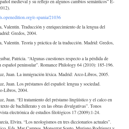
spañol medieval y su reflejo en algunos cambios semánticos” E-
2012).
als.openedition.org/e-spania/21036
, Valentín. Traducción y enriquecimiento de la lengua del
adrid: Gredos, 2004.
, Valentín. Teoría y práctica de la traducción. Madrid: Gredos,
bar, Patricia. “Algunas cuestiones respecto a la pérdida de
n español peninsular”. Romance Philology 64 (2010): 185-196.
, Juan. La inmigración léxica. Madrid: Arco-Libros, 2005.
, Juan. Los préstamos del español: lengua y sociedad.
o-Libros, 2004.
 Juan. “El tratamiento del préstamo lingüístico y el calco en
e texto de bachillerato y en las obras divulgativas”. Tonos
evista electrónica de estudios filológicos 17 (2009):1-24.
cía, Elvira. “Los neologismos en tres diccionarios actuales”.
xico. Eds. Mar Campos, Monserrat Souto, Muriano Rodríguez y