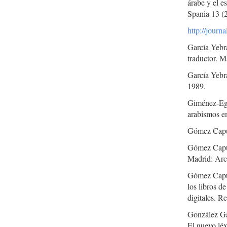
árabe y el e
Spania 13 (
http://journ
García Yebra
traductor. M
García Yebra
1989.
Giménez-Egui
arabismos e
Gómez Capuz
Gómez Capuz
Madrid: Arc
Gómez Capuz,
los libros d
digitales. R
González Gar
El nuevo lé