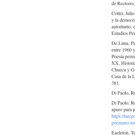
de Rectores,
Cotler, Juli
y la democr
autoritario,
Estudios Pe
De Lima, Pa
entre 1960 
Poesía perua
XX. Historia
Chueca y Gio
Casa de la L
381.
Di Paolo, Ro
Di Paolo, Ro
apuro para 
https://lare
poemano-ten
Eagleton, T