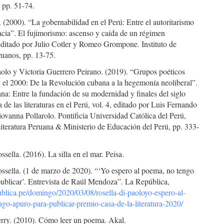
 pp. 51-74.
o. (2000). “La gobernabilidad en el Perú: Entre el autoritarismo
acia”. El fujimorismo: ascenso y caída de un régimen
 editado por Julio Cotler y Romeo Grompone. Instituto de
ruanos, pp. 13-75.
olo y Victoria Guerrero Peirano. (2019). “Grupos poéticos
y el 2000: De la Revolución cubana a la hegemonía neoliberal”.
na: Entre la fundación de su modernidad y finales del siglo
 de las literaturas en el Perú, vol. 4, editado por Luis Fernando
vanna Pollarolo. Pontificia Universidad Católica del Perú,
iteratura Peruana & Ministerio de Educación del Perú, pp. 333-
ssella. (2016). La silla en el mar. Peisa.
ssella. (1 de marzo de 2020). “‘Yo espero al poema, no tengo
publicar’. Entrevista de Raúl Mendoza”. La República,
publica.pe/domingo/2020/03/08/rosella-di-paoloyo-espero-al-
go-apuro-para-publicar-premio-casa-de-la-literatura-2020/
erry. (2010). Cómo leer un poema. Akal.