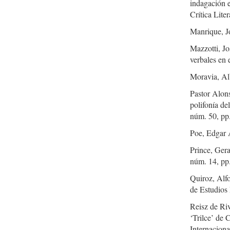
indagación e
Crítica Lite
Manrique, J
Mazzotti, Jo
verbales en 
Moravia, Al
Pastor Alon
polifonía de
núm. 50, pp
Poe, Edgar A
Prince, Gera
núm. 14, pp
Quiroz, Alfo
de Estudios
Reisz de Riv
‘Trilce’ de 
Internaciona