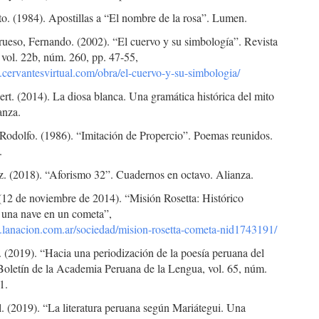
o. (1984). Apostillas a “El nombre de la rosa”. Lumen.
ueso, Fernando. (2002). “El cuervo y su simbología”. Revista
 vol. 22b, núm. 260, pp. 47-55,
.cervantesvirtual.com/obra/el-cuervo-y-su-simbologia/
rt. (2014). La diosa blanca. Una gramática histórica del mito
anza.
 Rodolfo. (1986). “Imitación de Propercio”. Poemas reunidos.
.
z. (2018). “Aforismo 32”. Cuadernos en octavo. Alianza.
(12 de noviembre de 2014). “Misión Rosetta: Histórico
e una nave en un cometa”,
.lanacion.com.ar/sociedad/mision-rosetta-cometa-nid1743191/
 (2019). “Hacia una periodización de la poesía peruana del
Boletín de la Academia Peruana de la Lengua, vol. 65, núm.
1.
. (2019). “La literatura peruana según Mariátegui. Una