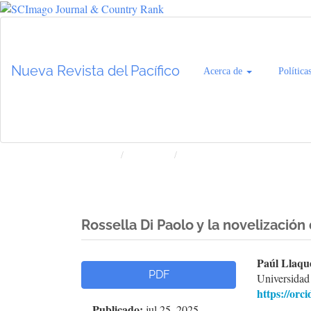
Navegación
principal
Contenido
Nueva Revista del Pacífico
Acerca de
Política
principal
Barra
lateral
Inicio
Archivos
Núm. 82 (2025): Nueva Revista
Rossella Di Paolo y la novelización
Barra
Cont
Paúl Llaqu
PDF
Universidad
lateral
princ
https://orc
Publicado:
jul 25, 2025