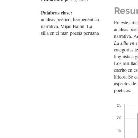
del
del
artículo
artíc
Resu
Palabras clave:
análisis poético, hermenéutica
En este artí
narrativa, Mijaíl Bajtín, La
análisis poé
silla en el mar, poesía peruana
narrativa. A
La silla en 
categorías t
lingüística g
Los resultad
escrito en e
líricos. Se 
aspectos de 
poéticos.
Descargas