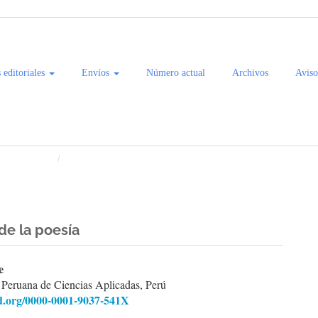
s editoriales
Envíos
Número actual
Archivos
Aviso
 del Pacífico
Artículos
 de la poesía
enido
e
 Peruana de Ciencias Aplicadas, Perú
ipal
id.org/0000-0001-9037-541X