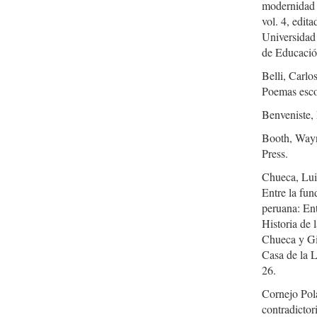
modernidad y
vol. 4, edit
Universidad 
de Educació
Belli, Carlo
Poemas esco
Benveniste, 
Booth, Wayne
Press.
Chueca, Lui
Entre la fun
peruana: Ent
Historia de 
Chueca y Gio
Casa de la L
26.
Cornejo Pola
contradictor