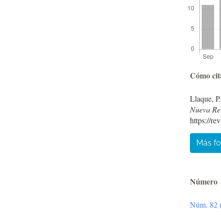
Detal
Cómo cit
del
Llaque, P.
artíc
Nueva Rev
https://re
Más fo
Número
Núm. 82 (