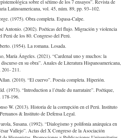
pistemológica sobre el sétimo de los 7 ensayos”. Revista de
raria Latinoamericana, vol. 45, núm. 89, pp. 93–102.
orge. (1975). Obra completa. Espasa-Calpe.
sé Antonio. (2002). Poéticas del flujo. Migración y violencia
el Perú de los 80. Congreso del Perú.
berto. (1954). La romana. Losada.
so, María Ángeles. (2021). “Cardenal uno y muchos: la
l discurso en su obra”. Anales de Literatura Hispanoamericana,
. 201- 211.
llan. (2010). “El cuervo”. Poesía completa. Hiperión.
ld. (1973). “Introduction a l’étude du narrataire”. Poétique,
. 178-196.
nso W. (2013). Historia de la corrupción en el Perú. Instituto
 Peruanos & Instituto de Defensa Legal.
arola, Susana. (1992). “Dialogismo y polifonía anárquica en
César Vallejo”. Actas del X Congreso de la Asociación
l de Hispanistas. Promociones y Publicaciones Universitarias,