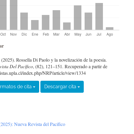
les
ar
 (2025). Rossella Di Paolo y la novelización de la poesía.
ulo
ista Del Pacífico
, (82), 121–151. Recuperado a partir de
vistas.upla.cl/index.php/NRP/article/view/1334
rmatos de cita
Descargar cita
2025): Nueva Revista del Pacífico