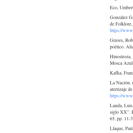
Eco, Umbert
González Gr
de Folklore,
https://www
Graves, Robe
poético. Ali
Hinostroza,
Mosca Azul
Kafka, Fran
La Nación. 
aterrizaje d
https://www
Landa, Luis.
siglo XX”. 
65, pp. 11-3
Llaque, Paúl