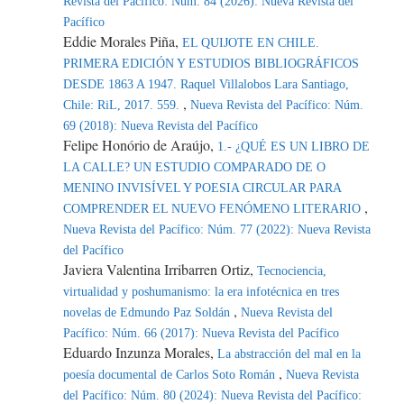
Revista del Pacífico: Núm. 84 (2026): Nueva Revista del
Pacífico
Eddie Morales Piña,
EL QUIJOTE EN CHILE.
PRIMERA EDICIÓN Y ESTUDIOS BIBLIOGRÁFICOS
DESDE 1863 A 1947. Raquel Villalobos Lara Santiago,
,
Chile: RiL, 2017. 559.
Nueva Revista del Pacífico: Núm.
69 (2018): Nueva Revista del Pacífico
Felipe Honório de Araújo,
1.- ¿QUÉ ES UN LIBRO DE
LA CALLE? UN ESTUDIO COMPARADO DE O
MENINO INVISÍVEL Y POESIA CIRCULAR PARA
,
COMPRENDER EL NUEVO FENÓMENO LITERARIO
Nueva Revista del Pacífico: Núm. 77 (2022): Nueva Revista
del Pacífico
Javiera Valentina Irribarren Ortiz,
Tecnociencia,
virtualidad y poshumanismo: la era infotécnica en tres
,
novelas de Edmundo Paz Soldán
Nueva Revista del
Pacífico: Núm. 66 (2017): Nueva Revista del Pacífico
Eduardo Inzunza Morales,
La abstracción del mal en la
,
poesía documental de Carlos Soto Román
Nueva Revista
del Pacífico: Núm. 80 (2024): Nueva Revista del Pacífico: