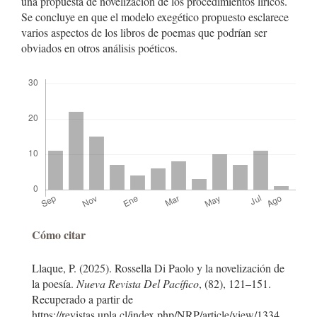
una propuesta de novelización de los procedimientos líricos.
Se concluye en que el modelo exegético propuesto esclarece
varios aspectos de los libros de poemas que podrían ser
obviados en otros análisis poéticos.
Descargas
Detalles
Cómo citar
del
Llaque, P. (2025). Rossella Di Paolo y la novelización de
artículo
la poesía.
Nueva Revista Del Pacífico
, (82), 121–151.
Recuperado a partir de
https://revistas.upla.cl/index.php/NRP/article/view/1334