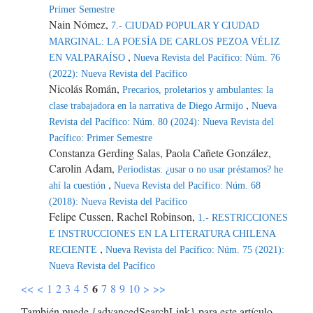
Primer Semestre
Nain Nómez,
7.- CIUDAD POPULAR Y CIUDAD
MARGINAL: LA POESÍA DE CARLOS PEZOA VÉLIZ
,
EN VALPARAÍSO
Nueva Revista del Pacífico: Núm. 76
(2022): Nueva Revista del Pacífico
Nicolás Román,
Precarios, proletarios y ambulantes: la
,
clase trabajadora en la narrativa de Diego Armijo
Nueva
Revista del Pacífico: Núm. 80 (2024): Nueva Revista del
Pacífico: Primer Semestre
Constanza Gerding Salas, Paola Cañete González,
Carolin Adam,
Periodistas: ¿usar o no usar préstamos? he
,
ahí la cuestión
Nueva Revista del Pacífico: Núm. 68
(2018): Nueva Revista del Pacífico
Felipe Cussen, Rachel Robinson,
1.- RESTRICCIONES
E INSTRUCCIONES EN LA LITERATURA CHILENA
,
RECIENTE
Nueva Revista del Pacífico: Núm. 75 (2021):
Nueva Revista del Pacífico
6
<<
<
1
2
3
4
5
7
8
9
10
>
>>
También puede {advancedSearchLink} para este artículo.