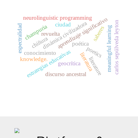
neurolinguistic programming
aprendizaje significativo
dinámica civilizadora
carlos sepúlveda leyton
ciudad
champuria
espectralidad
saberes
meaningful learning
revuelta
chiñura
poética
poetics
estrategias educativas
conocimiento
literatura
literature
knowledge.
geocrítica
discurso ancestral