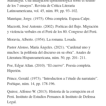
Mariátegui. Una indagación epistemológica sobre el sétimo
de los 7 ensayos”. Revista de Crítica Literaria
Latinoamericana, vol. 45, núm. 89, pp. 93–102.
Manrique, Jorge. (1975). Obra completa. Espasa-Calpe.
Mazzotti, José Antonio. (2002). Poéticas del flujo. Migración
y violencia verbales en el Perú de los 80. Congreso del Perú.
Moravia, Alberto. (1954). La romana. Losada.
Pastor Alonso, María Ángeles. (2021). “Cardenal uno y
muchos: la polifonía del discurso en su obra”. Anales de
Literatura Hispanoamericana, núm. 50, pp. 201- 211.
Poe, Edgar Allan. (2010). “El cuervo”. Poesía completa.
Hiperión.
Prince, Gerald. (1973). “Introduction a l’étude du narrataire”.
Poétique, núm. 14, pp. 178-196.
Quiroz, Alfonso W. (2013). Historia de la corrupción en el
Perú. Instituto de Estudios Peruanos & Instituto de Defensa
Legal.