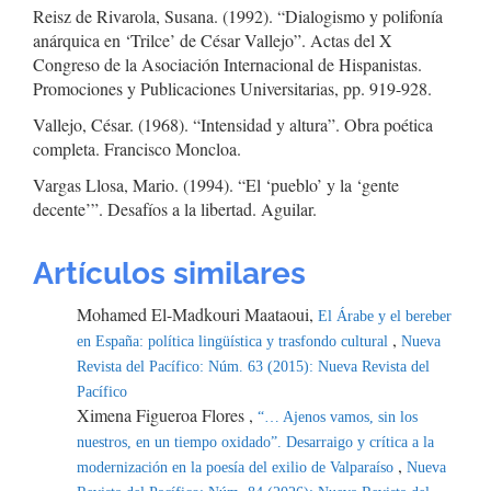
Reisz de Rivarola, Susana. (1992). “Dialogismo y polifonía
anárquica en ‘Trilce’ de César Vallejo”. Actas del X
Congreso de la Asociación Internacional de Hispanistas.
Promociones y Publicaciones Universitarias, pp. 919-928.
Vallejo, César. (1968). “Intensidad y altura”. Obra poética
completa. Francisco Moncloa.
Vargas Llosa, Mario. (1994). “El ‘pueblo’ y la ‘gente
decente’”. Desafíos a la libertad. Aguilar.
Artículos similares
Mohamed El-Madkouri Maataoui,
El Árabe y el bereber
,
en España: política lingüística y trasfondo cultural
Nueva
Revista del Pacífico: Núm. 63 (2015): Nueva Revista del
Pacífico
Ximena Figueroa Flores ,
“… Ajenos vamos, sin los
nuestros, en un tiempo oxidado”. Desarraigo y crítica a la
,
modernización en la poesía del exilio de Valparaíso
Nueva