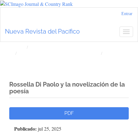
Navegación
Entrar
principal
Contenido
Nueva Revista del Pacífico
Togg
principal
navig
Barra
lateral
Inicio
Archivos
Núm. 82 (2025): Nueva Revista del Pacífico
Artículos
Rossella Di Paolo y la novelización de la
poesía
Barra
PDF
lateral
Publicado:
jul 25, 2025
del