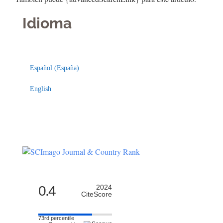
Idioma
Indexaciones
Licencia
Español (España)
English
0.4
2024
CiteScore
73rd percentile