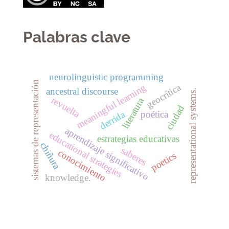
Palabras clave
neurolinguistic programming
sistemas de representación
geocrítica
meaningful learning
ancestral discourse
representational systems.
revuelta
literatura
ciudad
derrida
poética
aprendizaje significativo
educational strategies
estrategias educativas
chiñura
saberes
conocimiento
poetics
knowledge.