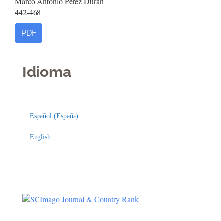
Marco Antonio Pérez Durán
442-468
PDF
Idioma
Indexaciones
Licencia
Español (España)
English