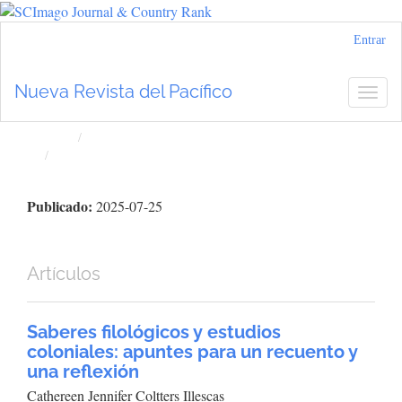
Navegación
Entrar
principal
Contenido
Nueva Revista del Pacífico
Togg
principal
navig
Barra
lateral
Inicio
Archivos
Núm. 82 (2025): Nueva Revista del Pacífico
Publicado:
2025-07-25
Artículos
Saberes filológicos y estudios
coloniales: apuntes para un recuento y
una reflexión
Cathereen Jennifer Coltters Illescas