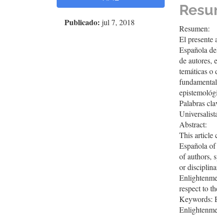
del
del
Resu
artículo
artíc
Publicado:
jul 7, 2018
Resumen:
El presente 
Española del
de autores, 
temáticas o 
fundamentale
epistemológi
Palabras cla
Universalist
Abstract:
This article
Española of 
of authors, 
or disciplin
Enlightenmen
respect to t
Keywords: Es
Enlightenme