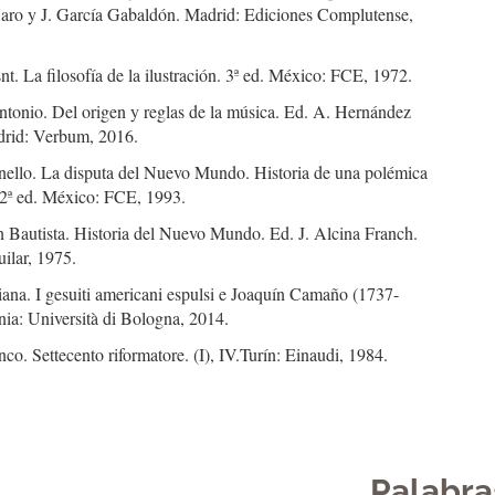
aro y J. García Gabaldón. Madrid: Ediciones Complutense,
snt. La filosofía de la ilustración. 3ª ed. México: FCE, 1972.
tonio. Del origen y reglas de la música. Ed. A. Hernández
rid: Verbum, 2016.
nello. La disputa del Nuevo Mundo. Historia de una polémica
2ª ed. México: FCE, 1993.
 Bautista. Historia del Nuevo Mundo. Ed. J. Alcina Franch.
ilar, 1975.
iana. I gesuiti americani espulsi e Joaquín Camaño (1737-
nia: Università di Bologna, 2014.
nco. Settecento riformatore. (I), IV.Turín: Einaudi, 1984.
Palabra