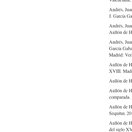
Andrés, Jua
J. García G
Andrés, Juan
Aullón de H
Andrés, Juan
García Gaba
Madrid: Ve
Aullón de Ha
XVIII. Madr
Aullón de H
Aullón de H
comparada. 
Aullón de Ha
Sequitur, 20
Aullón de H
del siglo XV