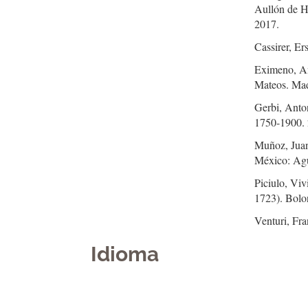
Aullón de H
2017.
Cassirer, Er
Eximeno, An
Mateos. Mad
Gerbi, Anto
1750-1900. 
Muñoz, Juan
México: Agu
Piciulo, Viv
1723). Bolo
Venturi, Fra
Idioma
Indexaciones
Licencia