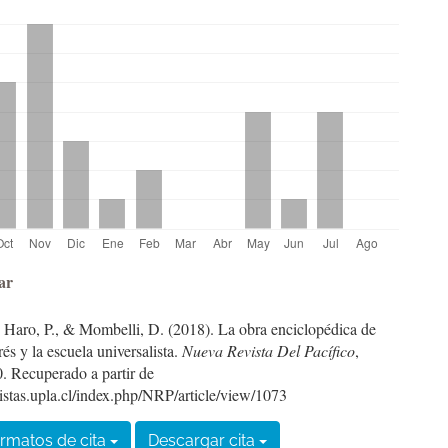
les
ar
 Haro, P., & Mombelli, D. (2018). La obra enciclopédica de
ulo
és y la escuela universalista.
Nueva Revista Del Pacífico
,
0. Recuperado a partir de
vistas.upla.cl/index.php/NRP/article/view/1073
rmatos de cita
Descargar cita