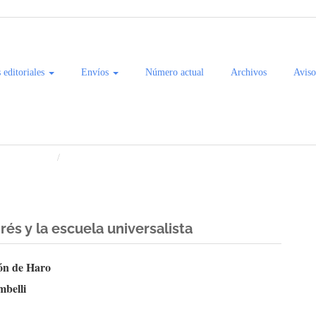
s editoriales
Envíos
Número actual
Archivos
Aviso
 del Pacífico
Artículos
és y la escuela universalista
enido
ón de Haro
belli
ipal