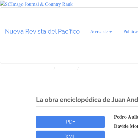
Navegación
principal
Contenido
Nueva Revista del Pacífico
Acerca de
Política
principal
Barra
lateral
Inicio
Archivos
Núm. 68 (2018): Nueva Revista
La obra enciclopédica de Juan Andr
Barra
Cont
Pedro Aull
PDF
Davide Mom
lateral
princ
XML