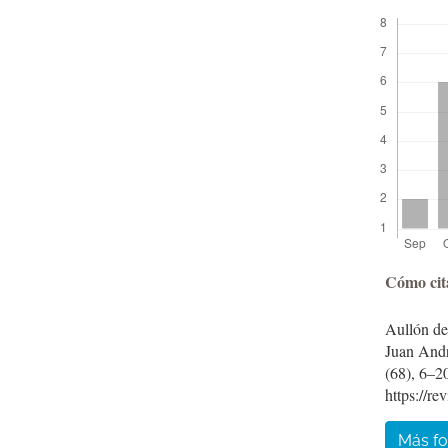
Descargas
Detal
Cómo cit
del
Aullón de
artíc
Juan Andr
(68), 6–2
https://re
Más fo