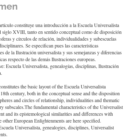
men
ulo
artículo constituye una introducción a la Escuela Universalista
 siglo XVIII, tanto en sentido conceptual como de disposición
esferas y círculos de relación, individualidades y subescuelas
disciplinares. Se especifican pues las características
s de la Ilustración universalista y sus semejanzas y diferencias
cas respecto de las demás Ilustraciones europeas.
ve: Escuela Universalista, genealogías, disciplinas, Ilustración
a.
 constitutes the basic layout of the Escuela Universalista
18th century, both in the conceptual sense and the disposition
spheres and circles of relationship, individualities and thematic
ary subscales.The fundamental characteristics of the Universalist
t and its epistemological similarities and differences with
he other European Enlightenments are here specified.
cuela Universalista, genealogies, disciplines, Universalist
nts.