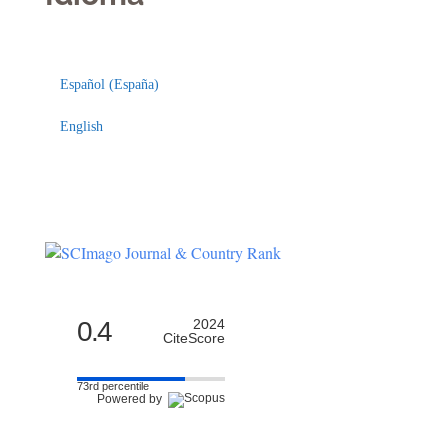
Indexaciones
Licencia
Español (España)
English
0.4
2024
CiteScore
73rd percentile
Powered by