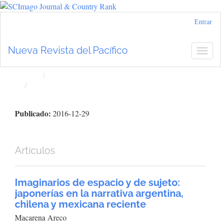
Navegación
Entrar
principal
Contenido
Nueva Revista del Pacífico
Togg
principal
navig
Barra
lateral
Inicio
Archivos
Núm. 65 (2016): Nueva Revista del Pacífico
Publicado:
2016-12-29
Artículos
Imaginarios de espacio y de sujeto:
japonerías en la narrativa argentina,
chilena y mexicana reciente
Macarena Areco