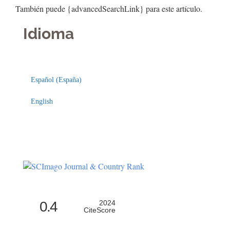
También puede {advancedSearchLink} para este artículo.
Idioma
Indexaciones
Licencia
Español (España)
English
0.4
2024
CiteScore