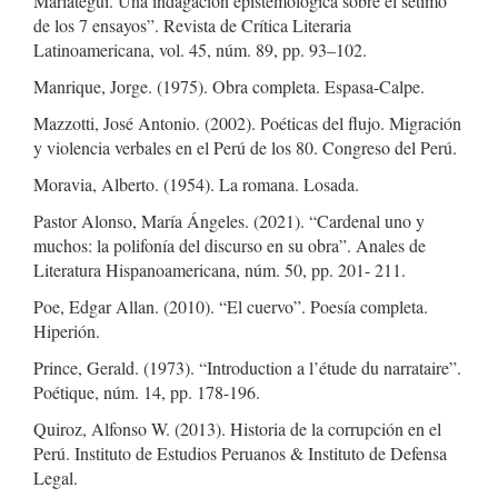
Mariátegui. Una indagación epistemológica sobre el sétimo
de los 7 ensayos”. Revista de Crítica Literaria
Latinoamericana, vol. 45, núm. 89, pp. 93–102.
Manrique, Jorge. (1975). Obra completa. Espasa-Calpe.
Mazzotti, José Antonio. (2002). Poéticas del flujo. Migración
y violencia verbales en el Perú de los 80. Congreso del Perú.
Moravia, Alberto. (1954). La romana. Losada.
Pastor Alonso, María Ángeles. (2021). “Cardenal uno y
muchos: la polifonía del discurso en su obra”. Anales de
Literatura Hispanoamericana, núm. 50, pp. 201- 211.
Poe, Edgar Allan. (2010). “El cuervo”. Poesía completa.
Hiperión.
Prince, Gerald. (1973). “Introduction a l’étude du narrataire”.
Poétique, núm. 14, pp. 178-196.
Quiroz, Alfonso W. (2013). Historia de la corrupción en el
Perú. Instituto de Estudios Peruanos & Instituto de Defensa
Legal.