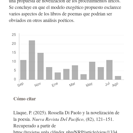
una propuesta de novelización de los procedimientos líricos.
Se concluye en que el modelo exegético propuesto esclarece
varios aspectos de los libros de poemas que podrían ser
obviados en otros análisis poéticos.
Descargas
Detalles
Cómo citar
del
Llaque, P. (2025). Rossella Di Paolo y la novelización de
artículo
la poesía.
Nueva Revista Del Pacífico
, (82), 121–151.
Recuperado a partir de
https://revistas.upla.cl/index.php/NRP/article/view/1334