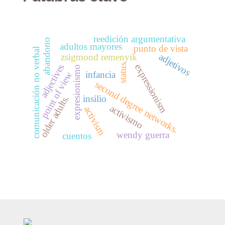
reedición argumentativa
abandono
adultos mayores
punto de vista
comunicación no verbal
adjetivos
zsigmond remenyik
expressionism
adjectives
status
expresionismo
infancia
point of view
second degree networks.
older adults.
insilio
activismo
activism
wendy guerra
cuentos