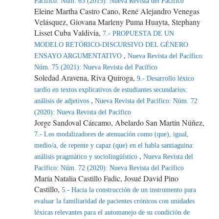
Pacífico: Núm. 63 (2015): Nueva Revista del Pacífico
Eleine Martha Castro Cano, René Alejandro Venegas
Velásquez, Giovana Marleny Puma Huayta, Stephany
Lisset Cuba Valdivia,
7.- PROPUESTA DE UN
MODELO RETÓRICO-DISCURSIVO DEL GÉNERO
,
ENSAYO ARGUMENTATIVO
Nueva Revista del Pacífico:
Núm. 75 (2021): Nueva Revista del Pacífico
Soledad Aravena, Riva Quiroga,
9.- Desarrollo léxico
tardío en textos explicativos de estudiantes secundarios:
,
análisis de adjetivos
Nueva Revista del Pacífico: Núm. 72
(2020): Nueva Revista del Pacífico
Jorge Sandoval Cárcamo, Abelardo San Martín Núñez,
7.- Los modalizadores de atenuación como (que), igual,
medio/a, de repente y capaz (que) en el habla santiaguina:
,
análisis pragmático y sociolingüístico
Nueva Revista del
Pacífico: Núm. 72 (2020): Nueva Revista del Pacífico
María Natalia Castillo Fadic, Josué David Pino
Castillo,
5.- Hacia la construcción de un instrumento para
evaluar la familiaridad de pacientes crónicos con unidades
léxicas relevantes para el automanejo de su condición de