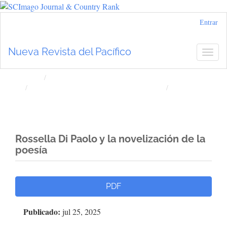
Navegación
Entrar
principal
Contenido
Nueva Revista del Pacífico
Togg
principal
navig
Barra
lateral
Inicio
Archivos
Núm. 82 (2025): Nueva Revista del Pacífico
Artículos
Rossella Di Paolo y la novelización de la
poesía
Barra
PDF
lateral
Publicado:
jul 25, 2025
del