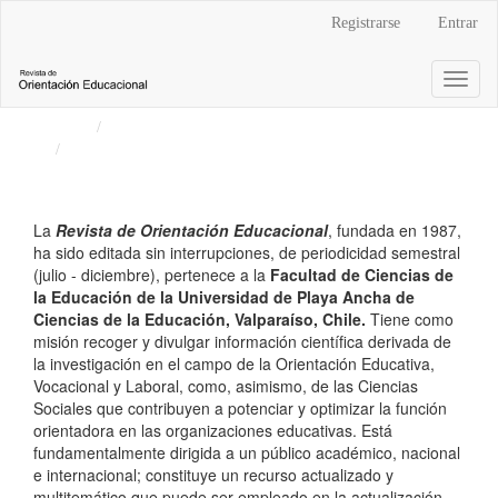
Navegación
Registrarse
Entrar
principal
Contenido
Toggl
principal
naviga
Barra
Inicio
Archivos
lateral
Vol. 35 Núm. 67 (2021): Revista de Orientación
Educacional
La
Revista de Orientación Educacional
, fundada en 1987,
ha sido editada sin interrupciones, de periodicidad semestral
(julio - diciembre), pertenece a la
Facultad de Ciencias de
la Educación de la Universidad de Playa Ancha de
Ciencias de la Educación, Valparaíso, Chile.
Tiene como
misión recoger y divulgar información científica derivada de
la investigación en el campo de la Orientación Educativa,
Vocacional y Laboral, como, asimismo, de las Ciencias
Sociales que contribuyen a potenciar y optimizar la función
orientadora en las organizaciones educativas. Está
fundamentalmente dirigida a un público académico, nacional
e internacional; constituye un recurso actualizado y
multitemático que puede ser empleado en la actualización