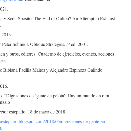
2021.
en y Scott Sposito. The End of Oulipo? An Attempt to Exhaust
.
 2013.
 Peter Schmidt. Oblique Strategies. 5ª ed. 2001.
n y otros, editores. Cuaderno de ejercicios, eventos, acciones
ces,
de Bibiana Padilla Maltos y Alejandro Espinoza Galindo.
2016.
io. “Digresiones de ‘gente en pelota’: Hay un mundo en otra
onzalo
ector estepario, 18 de mayo de 2018,
torestepario.blogspot.com/2018/05/digresiones-de-gente-en-
n
.