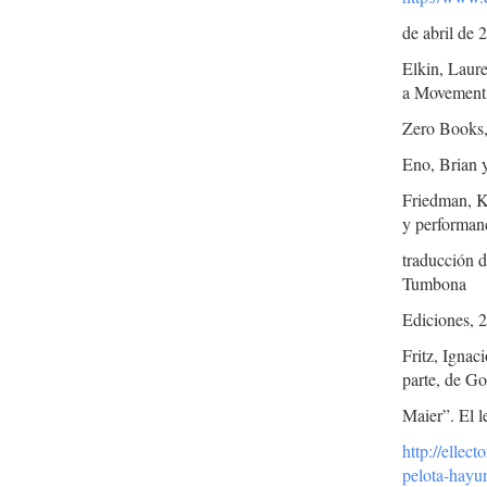
de abril de 
Elkin, Laur
a Movement
Zero Books,
Eno, Brian y
Friedman, Ke
y performan
traducción 
Tumbona
Ediciones, 
Fritz, Ignac
parte, de G
Maier”. El l
http://ellec
pelota-hayu