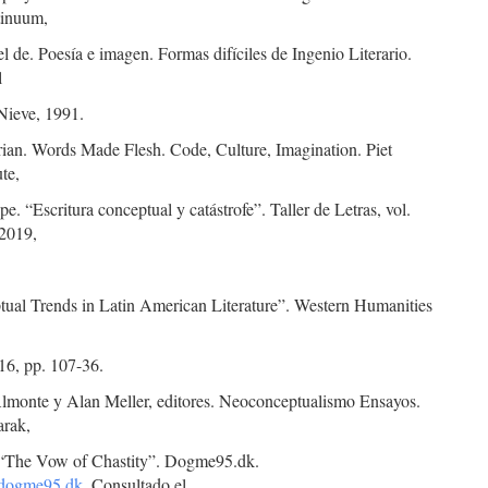
tinuum,
l de. Poesía e imagen. Formas difíciles de Ingenio Literario.
l
Nieve, 1991.
rian. Words Made Flesh. Code, Culture, Imagination. Piet
ute,
pe. “Escritura conceptual y catástrofe”. Taller de Letras, vol.
 2019,
ptual Trends in Latin American Literature”. Western Humanities
.
16, pp. 107-36.
 Almonte y Alan Meller, editores. Neoconceptualismo Ensayos.
arak,
“The Vow of Chastity”. Dogme95.dk.
.dogme95.dk
. Consultado el