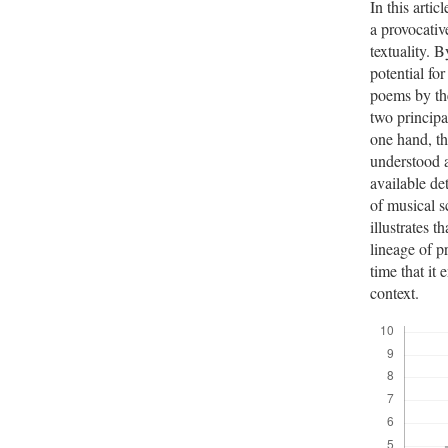
In this arti
a provocativ
textuality. 
potential fo
poems by th
two principa
one hand, th
understood a
available de
of musical s
illustrates 
lineage of p
time that it 
context.
Descargas