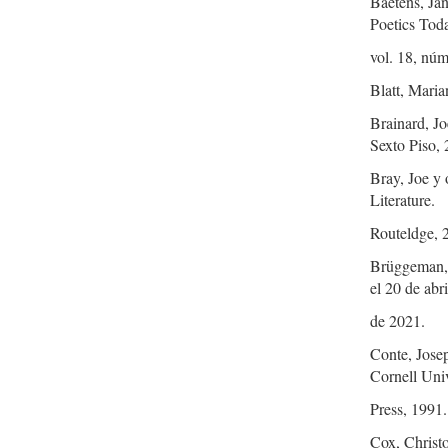
Baetens, Ja
Poetics Tod
vol. 18, núm
Blatt, Maria
Brainard, Jo
Sexto Piso, 
Bray, Joe y
Literature.
Routeldge, 
Brüggeman, 
el 20 de abri
de 2021.
Conte, Jose
Cornell Univ
Press, 1991.
Cox, Christ