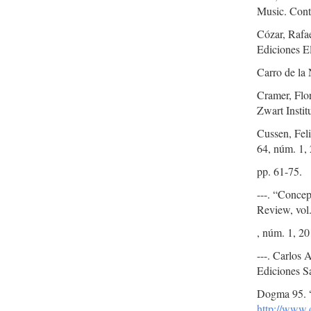
Music. Con
Cózar, Rafae
Ediciones E
Carro de la 
Cramer, Flo
Zwart Instit
Cussen, Feli
64, núm. 1,
pp. 61-75.
---. “Conce
Review, vol
, núm. 1, 20
---. Carlos
Ediciones S
Dogma 95. 
http://www