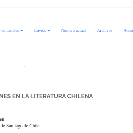
s editoriales
Envíos
Número actual
Archivos
Aviso
 del Pacífico
Artículos
ONES EN LA LITERATURA CHILENA
enido
sen
 de Santiago de Chile
ipal