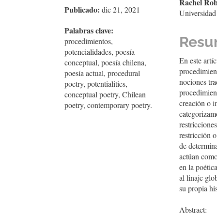
Rachel Rob
del
del
Publicado:
dic 21, 2021
Universidad
artículo
artíc
Palabras clave:
Resu
procedimientos,
potencialidades, poesía
En este artí
conceptual, poesía chilena,
procedimien
poesía actual, procedural
nociones tra
poetry, potentialities,
procedimient
conceptual poetry, Chilean
creación o i
poetry, contemporary poetry.
categorizamo
restriccione
restricción 
de determina
actúan como 
en la poétic
al linaje gl
su propia his
Abstract: