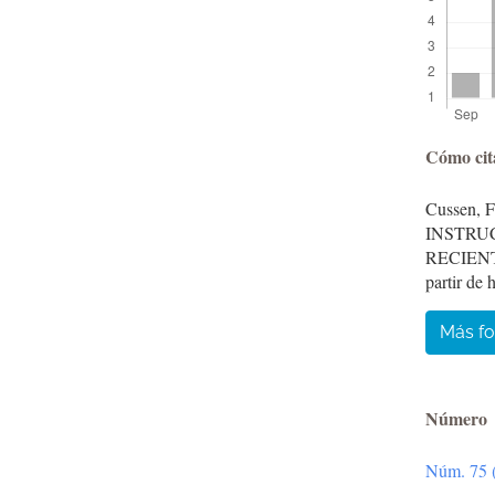
Detal
Cómo cit
del
Cussen, 
artíc
INSTRU
RECIEN
partir de 
Más fo
Número
Núm. 75 (