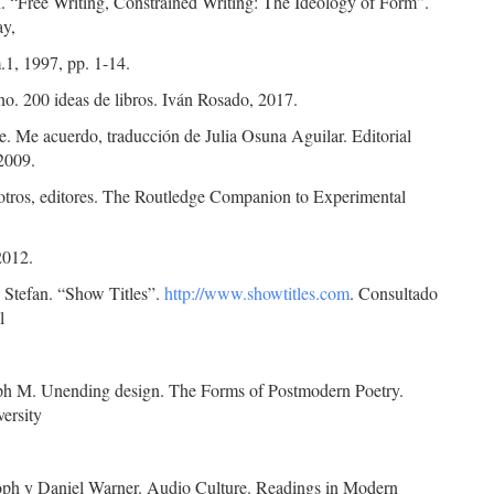
n. “Free Writing, Constrained Writing: The Ideology of Form”.
ay,
.1, 1997, pp. 1-14.
no. 200 ideas de libros. Iván Rosado, 2017.
e. Me acuerdo, traducción de Julia Osuna Aguilar. Editorial
2009.
 otros, editores. The Routledge Companion to Experimental
2012.
Stefan. “Show Titles”.
http://www.showtitles.com
. Consultado
l
ph M. Unending design. The Forms of Postmodern Poetry.
ersity
oph y Daniel Warner. Audio Culture. Readings in Modern