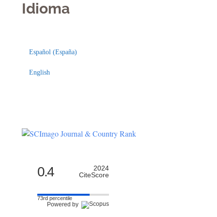
Idioma
Indexaciones
Licencia
Español (España)
English
0.4
2024
CiteScore
73rd percentile
Powered by