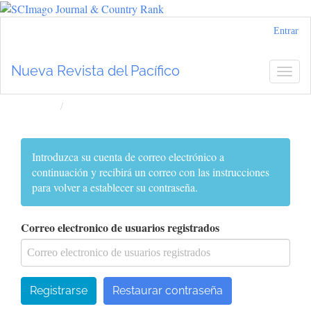
Navegación
Entrar
principal
Contenido
Nueva Revista del Pacífico
Togg
principal
navig
Barra
lateral
Inicio
Entrar
Introduzca su cuenta de correo electrónico a
continuación y recibirá un correo con las instrucciones
para volver a establecer su contraseña.
Correo electronico de usuarios registrados
Registrarse
Restaurar contraseña