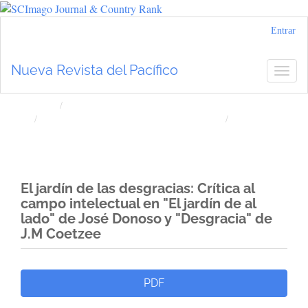
Navegación
Entrar
principal
Contenido
Nueva Revista del Pacífico
Togg
principal
navig
Barra
lateral
Inicio
Archivos
Núm. 64 (2016): Nueva Revista del Pacífico
Artículos
El jardín de las desgracias: Crítica al
campo intelectual en "El jardín de al
lado" de José Donoso y "Desgracia" de
J.M Coetzee
Barra
PDF
lateral