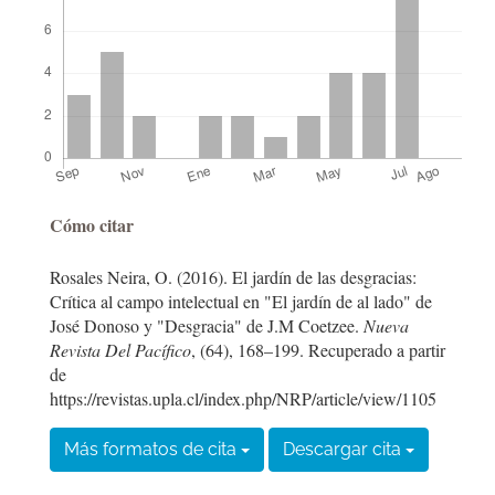
Detalles
Cómo citar
del
Rosales Neira, O. (2016). El jardín de las desgracias:
artículo
Crítica al campo intelectual en "El jardín de al lado" de
José Donoso y "Desgracia" de J.M Coetzee.
Nueva
Revista Del Pacífico
, (64), 168–199. Recuperado a partir
de
https://revistas.upla.cl/index.php/NRP/article/view/1105
Más formatos de cita
Descargar cita