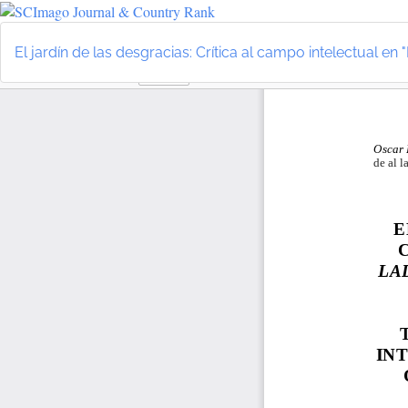
Volver
a
El jardín de las desgracias: Crítica al campo intelectual en
los
detalles
del
artículo