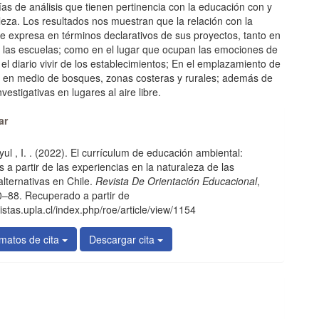
ías de análisis que tienen pertinencia con la educación con y
leza. Los resultados nos muestran que la relación con la
e expresa en términos declarativos de sus proyectos, tanto en
de las escuelas; como en el lugar que ocupan las emociones de
 el diario vivir de los establecimientos; En el emplazamiento de
s en medio de bosques, zonas costeras y rurales; además de
nvestigativas en lugares al aire libre.
les
ar
ul , I. . (2022). El currículum de educación ambiental:
lo
s a partir de las experiencias en la naturaleza de las
alternativas en Chile.
Revista De Orientación Educacional
,
0–88. Recuperado a partir de
vistas.upla.cl/index.php/roe/article/view/1154
matos de cita
Descargar cita