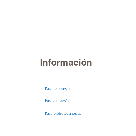
Información
Para lectores/as
Enviar
Para autores/as
un
Para bibliotecarios/as
artículo