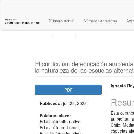
Navegación
principal
Contenido
Número Actual
Números Anteriores
Avis
principal
Barra
Inicio
Archivos
Vol. 35 Núm. 68 (2021): Revis
lateral
El currículum de educación ambiental:
la naturaleza de las escuelas alternat
Barra
Conte
Ignacio Re
PDF
lateral
princi
Resu
Publicado:
jun 28, 2022
del
del
Esta contrib
artículo
artícu
Palabras clave:
ambiental, a
Educación alternativa,
Chile. Medi
Educación no formal,
escuelas alt
Estrategias educativas,