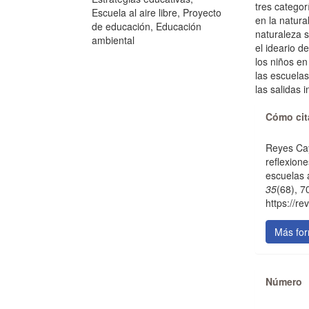
tres categor
Escuela al aire libre, Proyecto
en la natura
de educación, Educación
naturaleza s
ambiental
el ideario 
los niños en
las escuela
las salidas i
Detal
Cómo cit
del
Reyes Cay
artícu
reflexione
escuelas 
35
(68), 7
https://re
Más for
Número