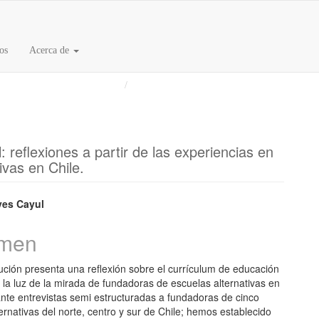
os
Acerca de
ta de Orientación Educacional
Artículos
 reflexiones a partir de las experiencias en
ivas en Chile.
nido
yes Cayul
pal
men
ución presenta una reflexión sobre el currículum de educación
lo
 la luz de la mirada de fundadoras de escuelas alternativas en
ante entrevistas semi estructuradas a fundadoras de cinco
ernativas del norte, centro y sur de Chile; hemos establecido