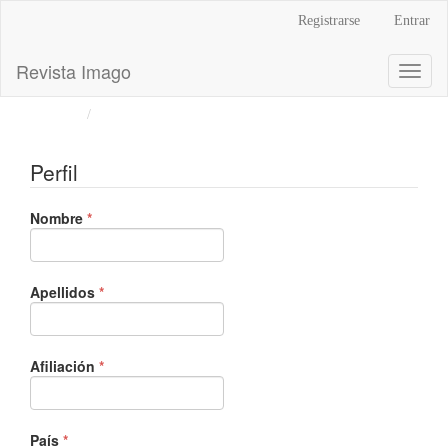
Navegación
Registrarse
Entrar
principal
Contenido
Revista Imago
Toggl
principal
naviga
Barra
Inicio
Registrarse
lateral
Perfil
Obligatorio
Nombre
*
Obligatorio
Apellidos
*
Obligatorio
Afiliación
*
Obligatorio
País
*