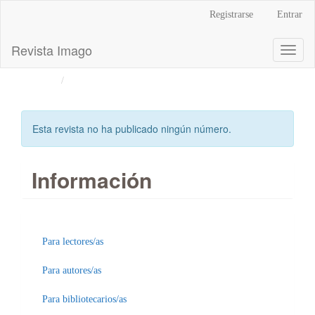
Navegación
Registrarse
Entrar
principal
Contenido
Revista Imago
Toggl
principal
naviga
Barra
Inicio
Archivos
lateral
Esta revista no ha publicado ningún número.
Información
Para lectores/as
Para autores/as
Para bibliotecarios/as