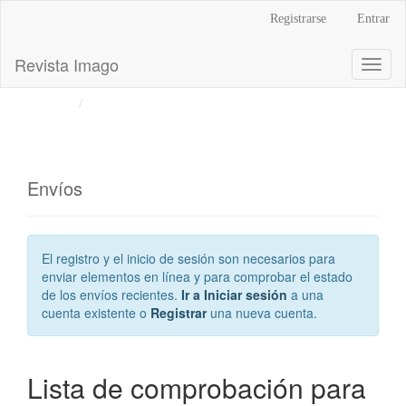
Navegación
Registrarse
Entrar
principal
Contenido
Revista Imago
Toggl
principal
naviga
Barra
Inicio
Envíos
lateral
Envíos
El registro y el inicio de sesión son necesarios para
enviar elementos en línea y para comprobar el estado
de los envíos recientes.
Ir a Iniciar sesión
a una
cuenta existente o
Registrar
una nueva cuenta.
Lista de comprobación para