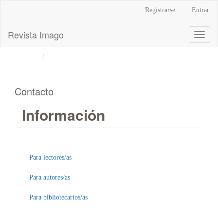
Navegación
Registrarse
Entrar
principal
Contenido
Revista Imago
Toggl
principal
naviga
Barra
Inicio
Contacto
lateral
Contacto
Información
Para lectores/as
Para autores/as
Para bibliotecarios/as