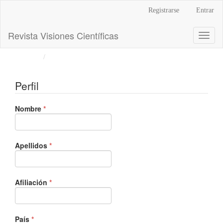
Navegación
Registrarse
Entrar
principal
Contenido
Revista Visiones Científicas
Toggl
principal
naviga
Barra
Inicio
Registrarse
lateral
Perfil
Obligatorio
Nombre
*
Obligatorio
Apellidos
*
Obligatorio
Afiliación
*
Obligatorio
País
*