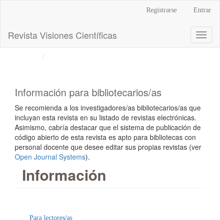
Navegación
Registrarse
Entrar
principal
Contenido
Revista Visiones Científicas
Toggl
principal
naviga
Barra
Inicio
Información para bibliotecarios/as
lateral
Información para bibliotecarios/as
Se recomienda a los investigadores/as bibliotecarios/as que
incluyan esta revista en su listado de revistas electrónicas.
Asimismo, cabría destacar que el sistema de publicación de
código abierto de esta revista es apto para bibliotecas con
personal docente que desee editar sus propias revistas (ver
Open Journal Systems
).
Información
Para lectores/as