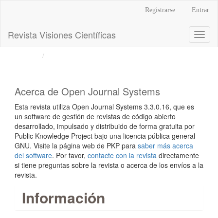
Navegación
Registrarse
Entrar
principal
Contenido
Revista Visiones Científicas
Toggl
principal
naviga
Barra
Inicio
Acerca de Open Journal Systems
lateral
Acerca de Open Journal Systems
Esta revista utiliza Open Journal Systems 3.3.0.16, que es
un software de gestión de revistas de código abierto
desarrollado, impulsado y distribuido de forma gratuita por
Public Knowledge Project bajo una licencia pública general
GNU. Visite la página web de PKP para
saber más acerca
del software
. Por favor,
contacte con la revista
directamente
si tiene preguntas sobre la revista o acerca de los envíos a la
revista.
Información