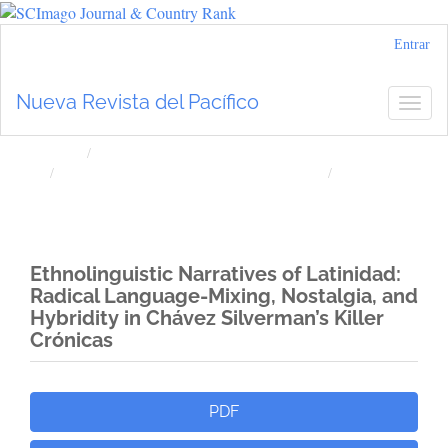
Navegación
Entrar
principal
Contenido
Nueva Revista del Pacífico
Togg
principal
navig
Barra
lateral
Inicio
Archivos
Núm. 68 (2018): Nueva Revista del Pacífico
Artículos
Ethnolinguistic Narratives of Latinidad:
Radical Language-Mixing, Nostalgia, and
Hybridity in Chávez Silverman’s Killer
Crónicas
Barra
PDF
lateral