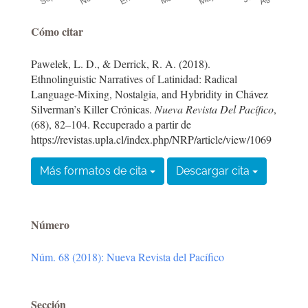
Detalles
Cómo citar
del
Pawelek, L. D., & Derrick, R. A. (2018).
artículo
Ethnolinguistic Narratives of Latinidad: Radical
Language-Mixing, Nostalgia, and Hybridity in Chávez
Silverman’s Killer Crónicas.
Nueva Revista Del Pacífico
,
(68), 82–104. Recuperado a partir de
https://revistas.upla.cl/index.php/NRP/article/view/1069
Más formatos de cita
Descargar cita
Número
Núm. 68 (2018): Nueva Revista del Pacífico
Sección