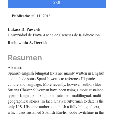
XML
del
artículo
Publicado:
jul 11, 2018
Contenido
Lukasz D. Pawelek
Universidad de Playa Ancha de Ciencias de la Educación
principal
Roshawnda A. Derrick
del
artículo
Resumen
Abstract:
Spanish-English bilingual texts are mainly written in English
and include some Spanish words to reference Hispanic
culture and language. More recently, however, authors like
Susana Chávez Silverman have been using a more sustained
type of language mixing to narrate their multilingual, multi-
geographical stories. In fact, Chávez Silverman to date is the
only U.S. Hispanic author to publish a fully bilingual text,
which uses sustained Spanish-English code-switching in the