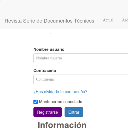
Navegación
principal
Contenido
Revista Serie de Documentos Técnicos
Actual
Arc
principal
Barra
Inicio
Entrar
lateral
Nombre usuario
Contraseña
¿Has olvidado tu contraseña?
Mantenerme conectado
Registrarse
Entrar
Información