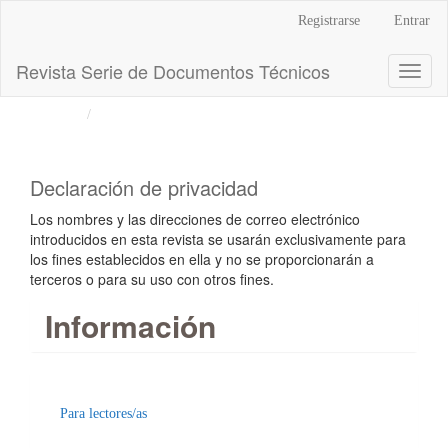
Navegación
Registrarse
Entrar
principal
Contenido
Revista Serie de Documentos Técnicos
Toggl
principal
naviga
Barra
Inicio
Declaración de privacidad
lateral
Declaración de privacidad
Los nombres y las direcciones de correo electrónico
introducidos en esta revista se usarán exclusivamente para
los fines establecidos en ella y no se proporcionarán a
terceros o para su uso con otros fines.
Información
Para lectores/as