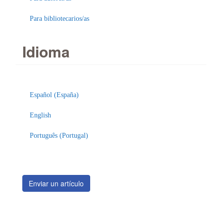
Para bibliotecarios/as
Idioma
Enviar
un
Español (España)
artículo
English
Português (Portugal)
Enviar un artículo