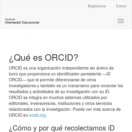
Navegación
Registrarse
Entrar
principal
Contenido
Toggl
principal
naviga
Barra
Inicio
¿Qué es ORCID?
lateral
¿Qué es ORCID?
ORCID es una organización independiente sin ánimo de
lucro que proporciona un identificador persistente —iD
ORCID— que le permite diferenciarse de otros
investigadores y también es un mecanismo para conectar los
resultados y actividades de su investigación con su iD.
ORCID se integra en muchos sistemas utilizados por
editoriales, inversores/as, instituciones y otros servicios
relacionados con la investigación. Puede ver más acerca de
ORCID en
orcid.org
.
¿Cómo y por qué recolectamos iD