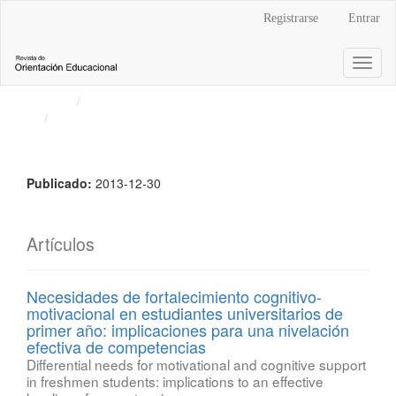
Navegación
Registrarse
Entrar
principal
Contenido
Toggl
principal
naviga
Barra
Inicio
Archivos
lateral
Vol. 27 Núm. 52 (2013): Revista de Orientación
Educacional
Publicado:
2013-12-30
Artículos
Necesidades de fortalecimiento cognitivo-
motivacional en estudiantes universitarios de
primer año: implicaciones para una nivelación
efectiva de competencias
Differential needs for motivational and cognitive support
in freshmen students: implications to an effective