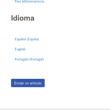
Para bibliotecarios/as
Idioma
Enviar
un
Español (España)
artículo
English
Português (Portugal)
Enviar un artículo