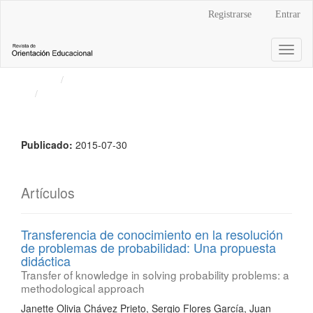
Navegación
Registrarse
Entrar
principal
Contenido
Toggl
principal
naviga
Barra
Inicio
Archivos
lateral
Vol. 29 Núm. 55 (2015): Revista de Orientación
Educacional
Publicado:
2015-07-30
Artículos
Transferencia de conocimiento en la resolución
de problemas de probabilidad: Una propuesta
didáctica
Transfer of knowledge in solving probability problems: a
methodological approach
Janette Olivia Chávez Prieto, Sergio Flores García, Juan