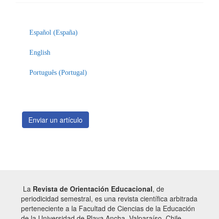
Enviar
un
Español (España)
artículo
English
Português (Portugal)
Enviar un artículo
La
Revista de Orientación Educacional
, de
periodicidad semestral, es una revista científica arbitrada
perteneciente a la Facultad de Ciencias de la Educación
de la Universidad de Playa Ancha, Valparaíso, Chile.