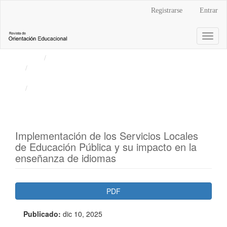
Navegación
Registrarse
Entrar
principal
Contenido
Toggl
principal
naviga
Barra
Inicio
Archivos
lateral
Vol. 41 Núm. 76 (2025): Revista de Orientación
Educacional
Artículos
Implementación de los Servicios Locales
de Educación Pública y su impacto en la
enseñanza de idiomas
Barra
PDF
lateral
Publicado:
dic 10, 2025
del