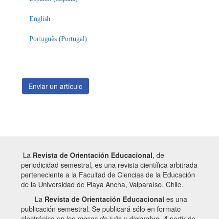
un
artículo
English
Português (Portugal)
Enviar un artículo
La
Revista de Orientación Educacional
, de
periodicidad semestral, es una revista científica arbitrada
perteneciente a la Facultad de Ciencias de la Educación
de la Universidad de Playa Ancha, Valparaíso, Chile.
La
Revista de Orientación Educacional
es una
publicación semestral. Se publicará sólo en formato
electrónico en los
meses de julio y diciembre. A
partir de