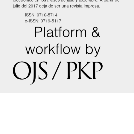
julio del 2017 deja de ser una revista impresa.
ISSN: 0716-5714
e-ISSN: 0719-5117