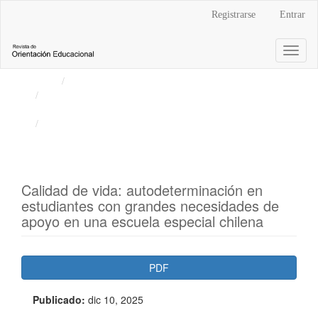
Navegación
Registrarse
Entrar
principal
Contenido
Toggl
principal
naviga
Barra
Inicio
Archivos
lateral
Vol. 41 Núm. 76 (2025): Revista de Orientación
Educacional
Artículos
Calidad de vida: autodeterminación en
estudiantes con grandes necesidades de
apoyo en una escuela especial chilena
Barra
PDF
lateral
Publicado:
dic 10, 2025
del