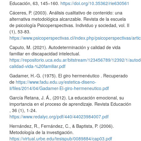
Educación, 63, 145–160.
https://doi.org/10.35362/rie630561
Cáceres, P. (2003). Análisis cualitativo de contenido: una
alternativa metodológica alcanzable. Revista de la escuela
de psicología Psicoperspectivas. Individuo y sociedad, vol. II
(1), 53-83.
https://www.psicoperspectivas.cl/index.php/psicoperspectivas/artic
Caputo, M. (2021). Autodeterminación y calidad de vida
familiar en discapacidad intelectual.
https://repositorio.uca.edu.ar/bitstream/123456789/12392/1/auto
calidad-vida-%20familiar.pdf
Gadamer, H.-G. (1975). El giro hermenéutico . Recuperado
de
https://www.fadu.edu.uy/estetica-diseno-
ii/files/2014/04/Gadamer-El-giro-hermeneutico.pdf
García Retana, J. Á., (2012). La educación emocional, su
importancia en el proceso de aprendizaje. Revista Educación
, 36 (1), 1-24.
https://www.redalyc.org/pdf/440/44023984007.pdf
Hernández, R., Fernández, C., & Baptista, P. (2006).
Metodología de la investigación.
https://virtual.urbe.edu/tesispub/0089884/cap03.pdf