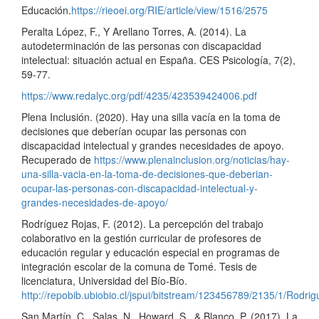
Educación.
https://rieoei.org/RIE/article/view/1516/2575
Peralta López, F., Y Arellano Torres, A. (2014). La
autodeterminación de las personas con discapacidad
intelectual: situación actual en España. CES Psicología, 7(2),
59-77.
https://www.redalyc.org/pdf/4235/423539424006.pdf
Plena Inclusión. (2020). Hay una silla vacía en la toma de
decisiones que deberían ocupar las personas con
discapacidad intelectual y grandes necesidades de apoyo.
Recuperado de
https://www.plenainclusion.org/noticias/hay-
una-silla-vacia-en-la-toma-de-decisiones-que-deberian-
ocupar-las-personas-con-discapacidad-intelectual-y-
grandes-necesidades-de-apoyo/
Rodríguez Rojas, F. (2012). La percepción del trabajo
colaborativo en la gestión curricular de profesores de
educación regular y educación especial en programas de
integración escolar de la comuna de Tomé. Tesis de
licenciatura, Universidad del Bío-Bío.
http://repobib.ubiobio.cl/jspui/bitstream/123456789/2135/1/Rodri
San Martín, C., Salas, N., Howard, S., & Blanco, P. (2017). La