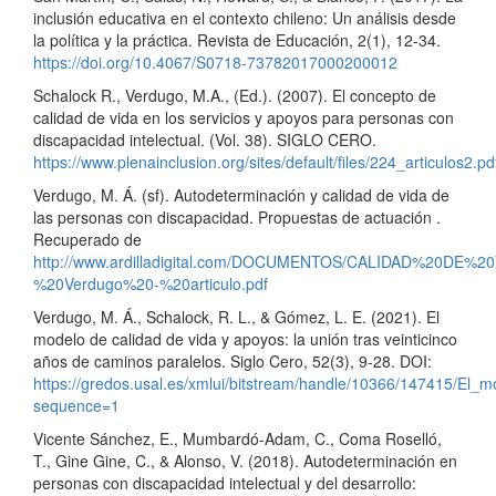
inclusión educativa en el contexto chileno: Un análisis desde
la política y la práctica. Revista de Educación, 2(1), 12-34.
https://doi.org/10.4067/S0718-73782017000200012
Schalock R., Verdugo, M.A., (Ed.). (2007). El concepto de
calidad de vida en los servicios y apoyos para personas con
discapacidad intelectual. (Vol. 38). SIGLO CERO.
https://www.plenainclusion.org/sites/default/files/224_articulos2.pd
Verdugo, M. Á. (sf). Autodeterminación y calidad de vida de
las personas con discapacidad. Propuestas de actuación .
Recuperado de
http://www.ardilladigital.com/DOCUMENTOS/CALIDAD%20DE
%20Verdugo%20-%20articulo.pdf
Verdugo, M. Á., Schalock, R. L., & Gómez, L. E. (2021). El
modelo de calidad de vida y apoyos: la unión tras veinticinco
años de caminos paralelos. Siglo Cero, 52(3), 9-28. DOI:
https://gredos.usal.es/xmlui/bitstream/handle/10366/147415/El
sequence=1
Vicente Sánchez, E., Mumbardó-Adam, C., Coma Roselló,
T., Gine Gine, C., & Alonso, V. (2018). Autodeterminación en
personas con discapacidad intelectual y del desarrollo: