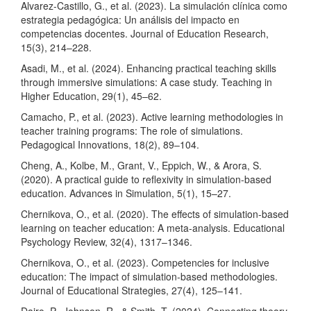
Alvarez-Castillo, G., et al. (2023). La simulación clínica como
estrategia pedagógica: Un análisis del impacto en
competencias docentes. Journal of Education Research,
15(3), 214–228.
Asadi, M., et al. (2024). Enhancing practical teaching skills
through immersive simulations: A case study. Teaching in
Higher Education, 29(1), 45–62.
Camacho, P., et al. (2023). Active learning methodologies in
teacher training programs: The role of simulations.
Pedagogical Innovations, 18(2), 89–104.
Cheng, A., Kolbe, M., Grant, V., Eppich, W., & Arora, S.
(2020). A practical guide to reflexivity in simulation-based
education. Advances in Simulation, 5(1), 15–27.
Chernikova, O., et al. (2020). The effects of simulation-based
learning on teacher education: A meta-analysis. Educational
Psychology Review, 32(4), 1317–1346.
Chernikova, O., et al. (2023). Competencies for inclusive
education: The impact of simulation-based methodologies.
Journal of Educational Strategies, 27(4), 125–141.
Dairo, P., Johnson, R., & Smith, T. (2024). Connecting theory