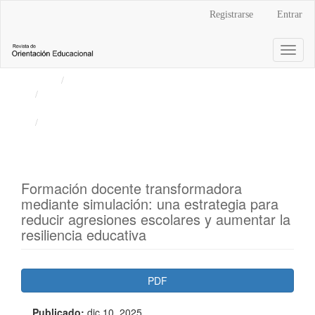
Navegación
Registrarse
Entrar
principal
Contenido
Toggl
principal
naviga
Barra
Inicio
Archivos
lateral
Vol. 41 Núm. 76 (2025): Revista de Orientación
Educacional
Artículos
Formación docente transformadora
mediante simulación: una estrategia para
reducir agresiones escolares y aumentar la
resiliencia educativa
Barra
PDF
lateral
Publicado:
dic 10, 2025