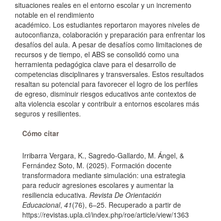
situaciones reales en el entorno escolar y un incremento
notable en el rendimiento
académico. Los estudiantes reportaron mayores niveles de
autoconfianza, colaboración y preparación para enfrentar los
desafíos del aula. A pesar de desafíos como limitaciones de
recursos y de tiempo, el ABS se consolidó como una
herramienta pedagógica clave para el desarrollo de
competencias disciplinares y transversales. Estos resultados
resaltan su potencial para favorecer el logro de los perfiles
de egreso, disminuir riesgos educativos ante contextos de
alta violencia escolar y contribuir a entornos escolares más
seguros y resilientes.
Detalles
Cómo citar
del
Irribarra Vergara, K., Sagredo-Gallardo, M. Ángel, &
artículo
Fernández Soto, M. (2025). Formación docente
transformadora mediante simulación: una estrategia
para reducir agresiones escolares y aumentar la
resiliencia educativa.
Revista De Orientación
Educacional
,
41
(76), 6–25. Recuperado a partir de
https://revistas.upla.cl/index.php/roe/article/view/1363