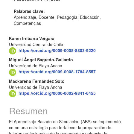
del
artículo
Palabras clave:
Aprendizaje, Docente, Pedagogía, Educación,
Competencias
Contenido
Karen Irribarra Vergara
Universidad Central de Chile
principal
https://orcid.org/0009-0008-8803-9220
del
Miguel Ángel Sagredo-Gallardo
Universidad de Playa Ancha
artículo
https://orcid.org/0009-0008-1784-8557
Mackarena Fernández Soto
Universidad de Playa Ancha
https://orcid.org/0000-0002-9841-6455
Resumen
El Aprendizaje Basado en Simulación (ABS) se implementó
como una estrategia para fortalecer la preparación de
futuros profesionales de la pedagogía y potenciar la