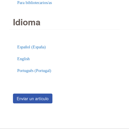
Para bibliotecarios/as
Idioma
Enviar
un
Español (España)
artículo
English
Português (Portugal)
Enviar un artículo