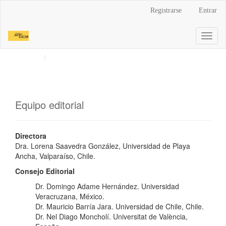
Navegación
Registrarse
Entrar
principal
Contenido
Toggl
principal
naviga
Barra
Inicio
Equipo editorial
lateral
Equipo editorial
Directora
Dra. Lorena Saavedra González, Universidad de Playa
Ancha, Valparaíso, Chile.
Consejo Editorial
Dr. Domingo Adame Hernández. Universidad
Veracruzana, México.
Dr. Mauricio Barría Jara. Universidad de Chile, Chile.
Dr. Nel Diago Moncholí. Universitat de València,