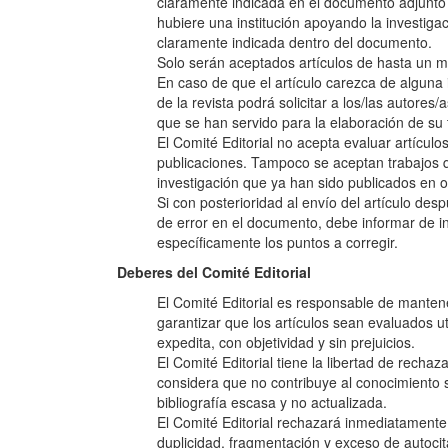
claramente indicada en el documento adjunto 
hubiere una institución apoyando la investiga
claramente indicada dentro del documento.
Solo serán aceptados artículos de hasta un m
En caso de que el artículo carezca de alguna i
de la revista podrá solicitar a los/las autore
que se han servido para la elaboración de su 
El Comité Editorial no acepta evaluar artícul
publicaciones. Tampoco se aceptan trabajos 
investigación que ya han sido publicados en o
Si con posterioridad al envío del artículo des
de error en el documento, debe informar de in
específicamente los puntos a corregir.
Deberes del Comité Editorial
El Comité Editorial es responsable de mantener
garantizar que los artículos sean evaluados ut
expedita, con objetividad y sin prejuicios.
El Comité Editorial tiene la libertad de rechaz
considera que no contribuye al conocimiento s
bibliografía escasa y no actualizada.
El Comité Editorial rechazará inmediatamente
duplicidad, fragmentación y exceso de autocit