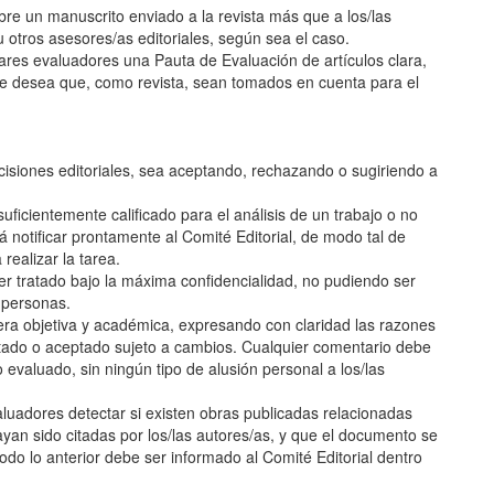
obre un manuscrito enviado a la revista más que a los/las
u otros asesores/as editoriales, según sea el caso.
 pares evaluadores una Pauta de Evaluación de artículos clara,
e desea que, como revista, sean tomados en cuenta para el
cisiones editoriales, sea aceptando, rechazando o sugiriendo a
ficientemente calificado para el análisis de un trabajo o no
á notificar prontamente al Comité Editorial, de modo tal de
ealizar la tarea.
ser tratado bajo la máxima confidencialidad, no pudiendo ser
 personas.
ra objetiva y académica, expresando con claridad las razones
ptado o aceptado sujeto a cambios. Cualquier comentario debe
valuado, sin ningún tipo de alusión personal a los/las
valuadores detectar si existen obras publicadas relacionadas
ayan sido citadas por los/las autores/as, y que el documento se
Todo lo anterior debe ser informado al Comité Editorial dentro