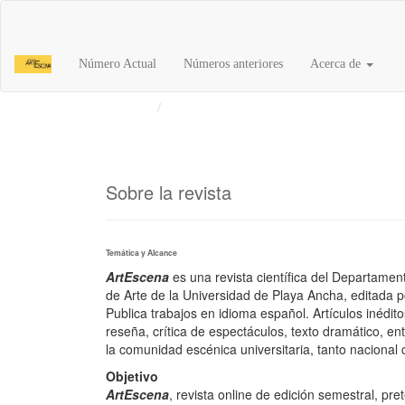
Navegación
principal
Contenido
Número Actual
Números anteriores
Acerca de
principal
Barra
Inicio
Sobre la revista
lateral
Sobre la revista
Temática y Alcance
ArtEscena
es una revista científica del Departamen
de Arte de la Universidad de Playa Ancha, editada 
Publica trabajos en idioma español. Artículos inédit
reseña, crítica de espectáculos, texto dramático, en
la comunidad escénica universitaria, tanto nacional
Objetivo
ArtEscena
, revista online de edición semestral, p