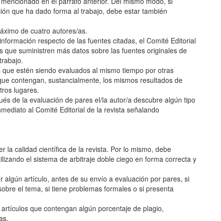
mencionado en el párrafo anterior. Del mismo modo, si
ción que ha dado forma al trabajo, debe estar también
áximo de cuatro autores/as.
nformación respecto de las fuentes citadas, el Comité Editorial
s/as que suministren más datos sobre las fuentes originales de
trabajo.
os que estén siendo evaluados al mismo tiempo por otras
que contengan, sustancialmente, los mismos resultados de
tros lugares.
pués de la evaluación de pares el/la autor/a descubre algún tipo
mediato al Comité Editorial de la revista señalando
 la calidad científica de la revista. Por lo mismo, debe
ilizando el sistema de arbitraje doble ciego en forma correcta y
ar algún artículo, antes de su envío a evaluación por pares, si
obre el tema, si tiene problemas formales o si presenta
 artículos que contengan algún porcentaje de plagio,
as.