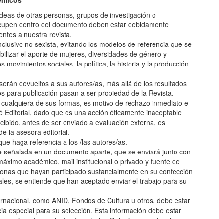
démicos
 ideas de otras personas, grupos de investigación o
ocupen dentro del documento deben estar debidamente
entes a nuestra revista.
nclusivo no sexista, evitando los modelos de referencia que se
bilizar el aporte de mujeres, diversidades de género y
s movimientos sociales, la política, la historia y la producción
serán devueltos a sus autores/as, más allá de los resultados
s para publicación pasan a ser propiedad de la Revista.
n cualquiera de sus formas, es motivo de rechazo inmediato e
é Editorial, dado que es una acción éticamente inaceptable
cibido, antes de ser enviado a evaluación externa, es
e la asesora editorial.
ue haga referencia a los /las autores/as.
e señalada en un documento aparte, que se enviará junto con
máximo académico, mail institucional o privado y fuente de
sonas que hayan participado sustancialmente en su confección
ales, se entiende que han aceptado enviar el trabajo para su
ternacional, como ANID, Fondos de Cultura u otros, debe estar
a especial para su selección. Esta información debe estar