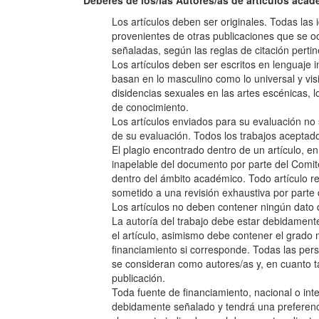
Deberes de los/las Autores/as de artículos aca
Los artículos deben ser originales. Todas las
provenientes de otras publicaciones que se 
señaladas, según las reglas de citación pertin
Los artículos deben ser escritos en lenguaje i
basan en lo masculino como lo universal y visi
disidencias sexuales en las artes escénicas, lo
de conocimiento.
Los artículos enviados para su evaluación no 
de su evaluación. Todos los trabajos aceptado
El plagio encontrado dentro de un artículo, e
inapelable del documento por parte del Comit
dentro del ámbito académico. Todo artículo re
sometido a una revisión exhaustiva por parte d
Los artículos no deben contener ningún dato q
La autoría del trabajo debe estar debidament
el artículo, asimismo debe contener el grado 
financiamiento si corresponde. Todas las per
se consideran como autores/as y, en cuanto t
publicación.
Toda fuente de financiamiento, nacional o in
debidamente señalado y tendrá una preferenci