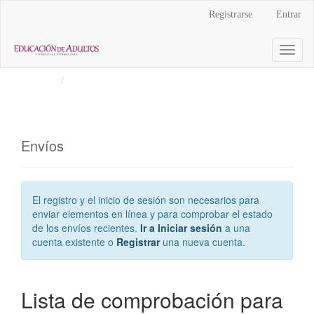
Navegación
Registrarse
Entrar
principal
Contenido
Toggl
principal
naviga
Barra
Inicio
Envíos
lateral
Envíos
El registro y el inicio de sesión son necesarios para
enviar elementos en línea y para comprobar el estado
de los envíos recientes.
Ir a Iniciar sesión
a una
cuenta existente o
Registrar
una nueva cuenta.
Lista de comprobación para