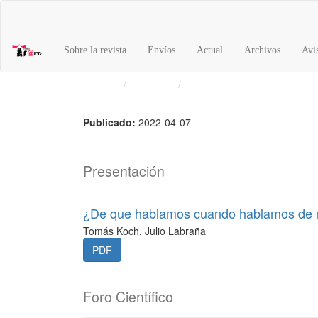
Navegación
principal
Contenido
Sobre la revista
Envíos
Actual
Archivos
Avi
principal
Barra
Inicio
Archivos
Vol. 2 Núm. 34 (2021)
lateral
Publicado:
2022-04-07
Presentación
¿De que hablamos cuando hablamos de 
Tomás Koch, Julio Labraña
PDF
Foro Científico