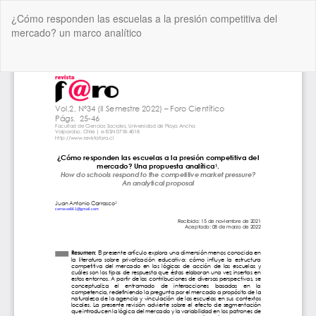
Volver
¿Cómo responden las escuelas a la presión competitiva del
a
mercado? un marco analítico
los
detalles
del
De
De
artículo
P