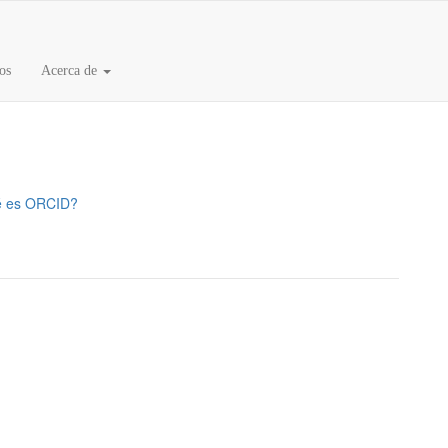
os
Acerca de
 es ORCID?