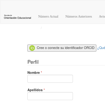
Navegación
principal
Contenido
Número Actual
Números Anteriores
Avis
principal
Barra
Inicio
Registrarse
lateral
Cree o conecte su identificador ORCID
¿Qué
Perfil
Obligatorio
Nombre
*
Obligatorio
Apellidos
*