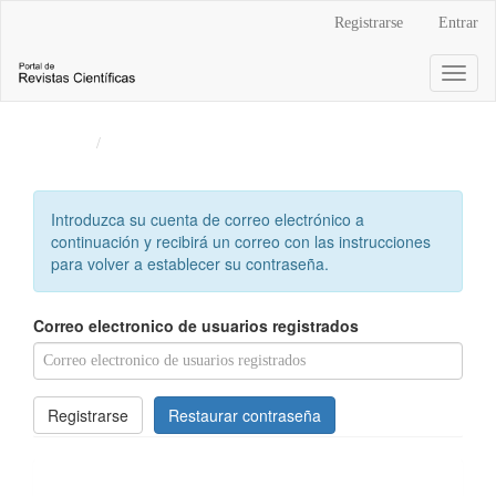
Navegación
Registrarse
Entrar
principal
Contenido
Toggl
principal
naviga
Barra
lateral
Inicio
Entrar
Introduzca su cuenta de correo electrónico a
continuación y recibirá un correo con las instrucciones
para volver a establecer su contraseña.
Correo electronico de usuarios registrados
Registrarse
Restaurar contraseña
Enlaces